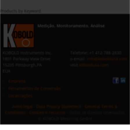
Products by Keyword
Medição, Monitoramento, Análise
KOBOLD Instruments Inc.
Telefone: +1 412-788-2830
1801 Parkway View Drive
o email:
info@koboldusa.com
15205 Pittsburgh,PA
visit
koboldusa.com
EUA
Empresa
Ferramentas de Conversão
Localizações
Aviso legal
·
Data Privacy Statement
·
General Terms &
Conditions
·
Cookies e recursos
· Todos os direitos reservados
© KOBOLD Messring GmbH