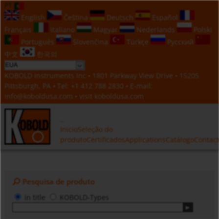
PT
English
Čeština
Deutsch
Español
Français
Italiano
Magyar
Nederlands
Polski
Português
Slovenčina
Türkçe
Русский
中文
한국의
KOBOLD Instruments Inc • 1801 Parkway View Drive • 15205
Pittsburgh, PA • Tel:
+1 412 788 2830
• E-mail:
info@koboldusa.com
• visit
koboldusa.com
Inicio
Seleção do
produto
Certificados
Applications
Catálogo
Contac
Pesquisa de produto
in title
KOBOLD-Types