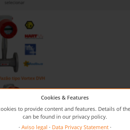
selecionar
Vazão tipo Vortex DVH
Cookies & Features
ookies to provide content and features. Details of t
can be found in our privacy policy.
·
Aviso legal
·
Data Privacy Statement
·