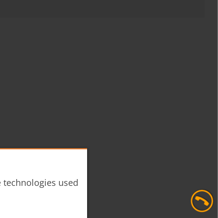
he technologies used