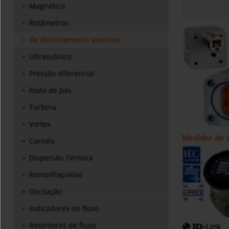
Magnético
Rotâmetros
De deslocamento positivo
Ultrassônico
Pressão diferencial
Roda de pás
Turbina
Vortex
Medidor de 
Coriolis
Dispersão Térmica
Remo/Flap/Alvo
Oscilação
Indicadores de fluxo
Restritores de fluxo