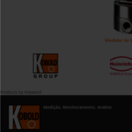
Medidor de 
Products by Keyword
Medição, Monitoramento, Análise