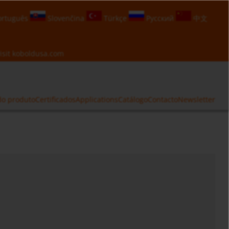
rtuguês
Slovenčina
Türkçe
Русский
中文
isit
koboldusa.com
do produto
Certificados
Applications
Catálogo
Contacto
Newsletter