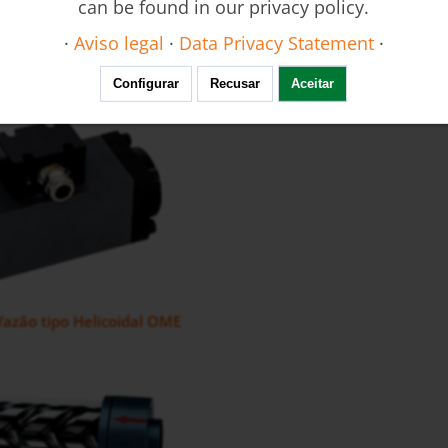
can be found in our privacy policy.
·
Aviso legal
·
Data Privacy Statement
·
Vazão tipo Engrenagens Ovais DOE
Configurar
Recusar
Aceitar
azão tipo Helicoidal OME