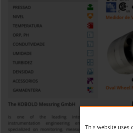
PRESSAO
NIVEL
Medidor de 
TEMPERATURA
ORP, PH
CONDUTVIDADE
UMIDADE
TURBIDEZ
DENSIDAD
ACESSORIOS
Oval Wheel
GAMAENTERA
The KOBOLD Messring GmbH
is one of the leading international
instrumentation engineering enterprises
This website uses c
specialized on monitoring, measuring and