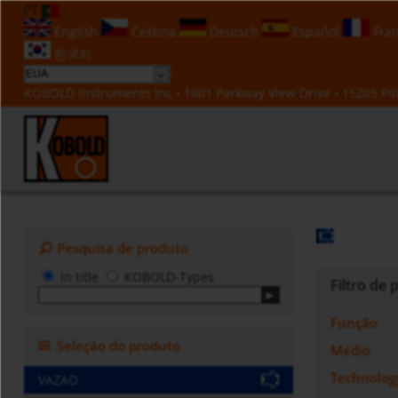
PT
English
Čeština
Deutsch
Español
Fran
한국의
KOBOLD Instruments Inc • 1801 Parkway View Drive • 15205 Pitt
Pesquisa de produto
in title
KOBOLD-Types
Filtro de
Função
Seleção do produto
Médio
Technolog
VAZAO