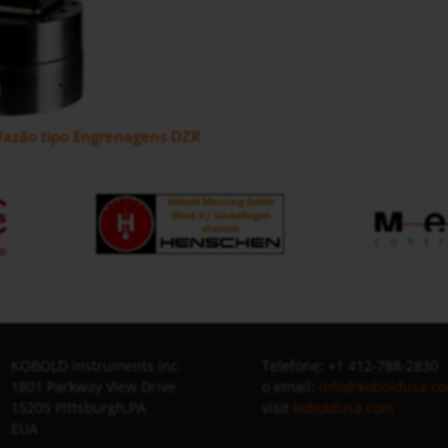
Vazão tipo Engrenagens DZR
KOBOLD Instruments Inc.
Telefone: +1 412-788-2830
1801 Parkway View Drive
o email:
info@koboldusa.c
15205 Pittsburgh,PA
visit
koboldusa.com
EUA