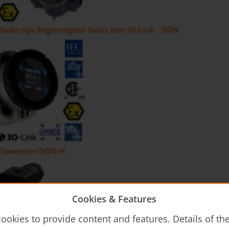
Vazão tipo Engrenagens Ovais com IO-Link - DON
 Flowmeter DON-H
Cookies & Features
ookies to provide content and features. Details of t