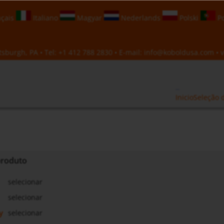
çais
Italiano
Magyar
Nederlands
Polski
Po
sburgh, PA • Tel:
+1 412 788 2830
• E-mail:
info@koboldusa.com
• v
Inicio
Seleção 
 produto
selecionar
selecionar
y
selecionar