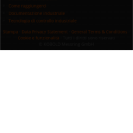
Come raggiungerci
Documentazione industriale
Tecnologia di controllo industriale
Stampa
·
Data Privacy Statement
·
General Terms & Conditions
·
Cookie e funzionalità
· Tutti i diritti sono riservati
© KOBOLD Messring GmbH