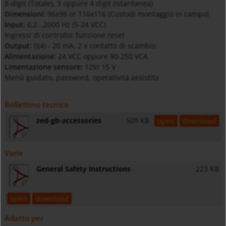
8-digit (Totale), 3 oppure 4 digit (Istantanea)
Dimensioni:
96x96 or 116x116 (Custodi montaggio in campo)
Input:
0,2...2000 Hz (5-24 VCC)
Ingressi di controllo: funzione reset
Output:
0(4) - 20 mA, 2 x contatto di scambio
Alimentazione:
24 VCC oppure 90-250 VCA
Limentazione sensore:
12V/ 15 V
Menù guidato, password, operatività assistita
Bollettino tecnico
zed-gb-accessories
509 KB
open
download
Varie
General Safety Instructions
223 KB
open
download
Adatto per