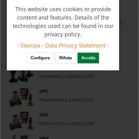
This website uses cookies to provide
OMG/OMH/OMS
content and features. Details of the
Flussimetro a vite elicoidale OMG, OMH,
technologies used can be found in our
OMS
privacy policy.
OME
·
Stampa
·
Data Privacy Statement
·
Flussimetro a fuso elicoidale OME
Configura
Rifiuta
Accetta
DRS
Flussimetro a turbina DRS
DPE
Flussimetro a turbina DPE
DRB
Flussimetro a turbina DRB
DRH