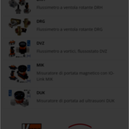
Flussimetro a ventola rotante DRH
DRG
Flussimetro a ventola rotante DRG
DVZ
Flussimetro a vortici, flussostato DVZ
MIK
Misuratore di portata magnetico con IO-
Link MIK
DUK
Misuratore di portata ad ultrasuoni DUK