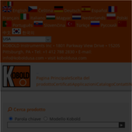
IT
English
Čeština
Deutsch
Español
Français
Italiano
Magyar
Nederlands
Polski
Português
Slovenčina
Türkçe
Русский
中文
한국의
KOBOLD Instruments Inc • 1801 Parkway View Drive • 15205
Pittsburgh, PA • Tel:
+1 412 788 2830
• E-mail:
info@koboldusa.com
• visit
koboldusa.com
Pagina Principale
Scelta del
prodotto
Certificati
Applicazioni
Catalogo
Contatti
N
Cerca prodotto
Parola chiave
Modello Kobold