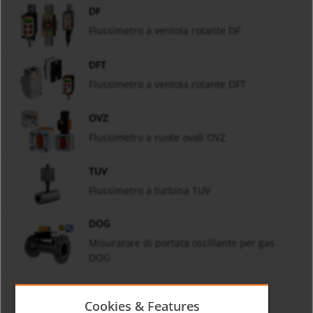
DF
Flussimetro a ventola rotante DF
DFT
Flussimetro a ventola rotante DFT
OVZ
Flussimetro a ruote ovali OVZ
TUV
Flussimetro a turbina TUV
DOG
Misuratore di portata oscillante per gas
DOG
DZR
Cookies & Features
Flussimetro a ruote dentate DZR