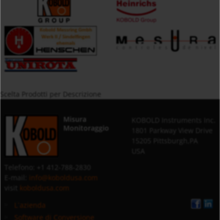
Scelta Prodotti per Descrizione
Misura
KOBOLD Instruments Inc.
Monitoraggio
1801 Parkway View Drive
15205 Pittsburgh,PA
USA
Telefono: +1 412-788-2830
E-mail:
info@koboldusa.com
visit
koboldusa.com
L`azienda
Software di Conversione