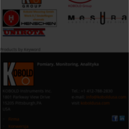
Products by Keyword
Pomiary, Monitoring, Analityka
KOBOLD Instruments Inc.
Tel.: +1 412-788-2830
1801 Parkway View Drive
e-mail:
info@koboldusa.com
15205 Pittsburgh,PA
visit
koboldusa.com
USA
Firma
Konwersja