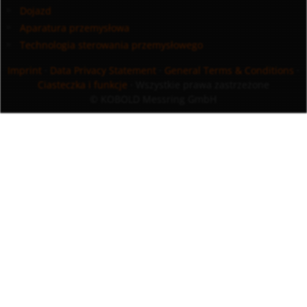
Dojazd
Aparatura przemysłowa
Technologia sterowania przemysłowego
Imprint
·
Data Privacy Statement
·
General Terms & Conditions
·
Ciasteczka i funkcje
· Wszystkie prawa zastrzeżone
© KOBOLD Messring GmbH