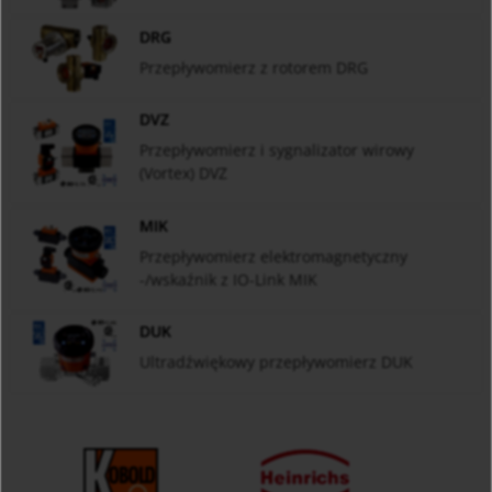
DRG
Przepływomierz z rotorem DRG
DVZ
Przepływomierz i sygnalizator wirowy
(Vortex) DVZ
MIK
Przepływomierz elektromagnetyczny
-/wskaźnik z IO-Link MIK
DUK
Ultradźwiękowy przepływomierz DUK