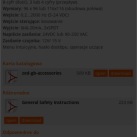
8-cyfr (ilość), 3 lub 4 cyfry (przepływ).
Wymiary:
96 x 96 lub 116x116 (obudowa polowa)
Wejście:
0,2...2000 Hz (5-24 VDC)
Wejście sterujące:
kasowanie
Wyjście:
0(4)-20mA, 2xSPDT
Napiêcie zasilania:
24VDC lub 90-250 VAC
Zasilanie czujnika:
12V/ 15 V
Menu intuicyjne, hasło dostêpu, operacje uczące
Karta katalogowa
zed-gb-accessories
509 KB
open
download
Różnorodne
General Safety Instructions
223 KB
open
download
Odpowiednie do