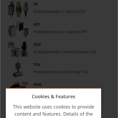
DF
Przepływomierz z rotorem DF
DFT
Przepływomierz z rotorem DFT
OVZ
Przepływomierz owalno-kołowy OVZ
TUV
Przepływomierz turbinowy TUV
DOG
Przepływomierz oscylacyjny DOG
Cookies & Features
DZR
This website uses cookies to provide
Przepływomierz zębatkowy DZR
content and features. Details of the