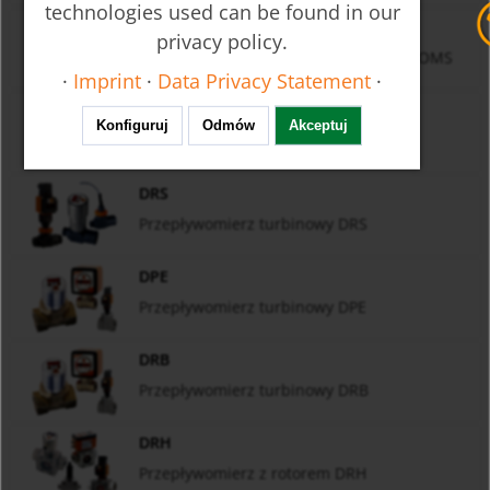
technologies used can be found in our
OMG/OMH/OMS
privacy policy.
Przepływomierz śrubowy OMG, OMH, OMS
·
Imprint
·
Data Privacy Statement
·
OME
Konfiguruj
Odmów
Akceptuj
Przepływomierz śrubowy OME
DRS
Przepływomierz turbinowy DRS
DPE
Przepływomierz turbinowy DPE
DRB
Przepływomierz turbinowy DRB
DRH
Przepływomierz z rotorem DRH