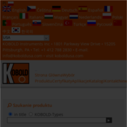
PL
English
Čeština
Deutsch
Español
Français
Italiano
Magyar
Nederlands
Polski
Português
Slovenčina
Türkçe
Русский
中文
한국의
KOBOLD Instruments Inc • 1801 Parkway View Drive • 15205
Pittsburgh, PA • Tel:
+1 412 788 2830
• E-mail:
info@koboldusa.com
• visit
koboldusa.com
Strona Glówna
Wybór
Produktu
Certyfikaty
Aplikacje
Katalogi
Kontakt
New
Szukanie produktu
in title
KOBOLD-Types