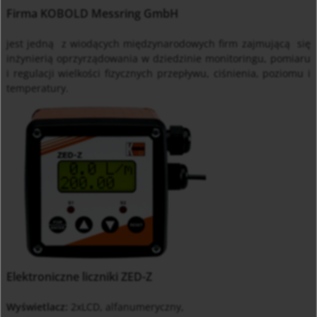
Firma KOBOLD Messring GmbH
jest jedną z wiodących międzynarodowych firm zajmującą si
ę
in
ż
ynierią oprzyrządowania w dziedzinie monitoringu, pomiaru
i regulacji wielko
ś
ci fizycznych przepływu, ci
ś
nienia, poziomu i
temperatury.
Elektroniczne liczniki ZED-Z
Wyświetlacz:
2xLCD, alfanumeryczny,