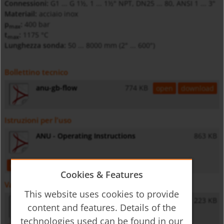
Connessioni:
G1 ... G 1½, 1 ... 1½" NPT, DN25 ... 80, ANSI 1 ... 3"
Materiail:
acciaio inox
p
:
400 bar
max
t
:
1175 °C
max
Lunghezza sonda:
50 ... 8000 mm (2" ... 600")
Bollettino tecnico
anu-gb-flow
774 KB
open
download
Istruzioni per l'uso
ANU - Operating Instructions
863 KB
open
download
Cookies & Features
Varie
This website uses cookies to provide
General Safety Instructions
223 KB
content and features. Details of the
technologies used can be found in our