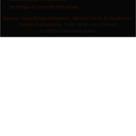
Tecnologia di controllo industriale
Stampa
·
Data Privacy Statement
·
General Terms & Conditions
·
Cookie e funzionalità
· Tutti i diritti sono riservati
© KOBOLD Messring GmbH