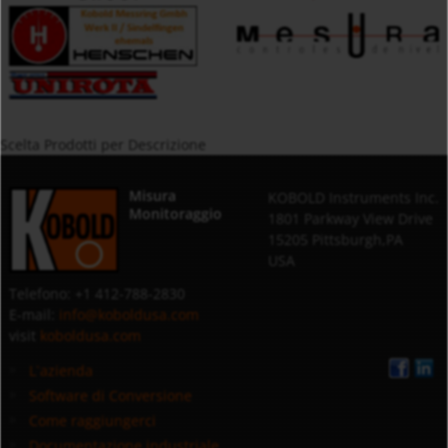
Scelta Prodotti per Descrizione
Misura
KOBOLD Instruments Inc.
Monitoraggio
1801 Parkway View Drive
15205 Pittsburgh,PA
USA
Telefono: +1 412-788-2830
E-mail:
info@koboldusa.com
visit
koboldusa.com
L`azienda
Software di Conversione
Come raggiungerci
Documentazione industriale