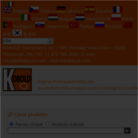
IT
English
Čeština
Deutsch
Español
Français
Italiano
Magyar
Nederlands
Polski
Português
Slovenčina
Türkçe
Русский
中文
한국의
KOBOLD Instruments Inc • 1801 Parkway View Drive • 15205
Pittsburgh, PA • Tel:
+1 412 788 2830
• E-mail:
info@koboldusa.com
• visit
koboldusa.com
Pagina Principale
Scelta del
prodotto
Certificati
Applicazioni
Catalogo
Contatti
N
Cerca prodotto
Parola chiave
Modello Kobold