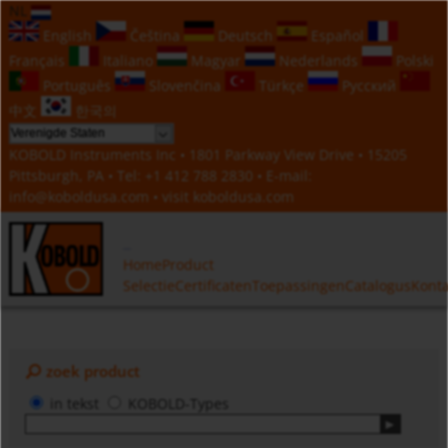
NL
English
Čeština
Deutsch
Español
Français
Italiano
Magyar
Nederlands
Polski
Português
Slovenčina
Türkçe
Русский
中文
한국의
KOBOLD Instruments Inc • 1801 Parkway View Drive • 15205
Pittsburgh, PA • Tel:
+1 412 788 2830
• E-mail:
info@koboldusa.com
• visit
koboldusa.com
Home
Product
Selectie
Certificaten
Toepassingen
Catalogus
Konta
zoek product
in tekst
KOBOLD-Types