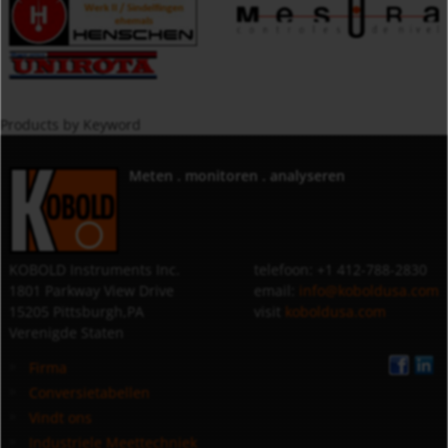
Products by Keyword
Meten . monitoren . analyseren
KOBOLD Instruments Inc.
telefoon: +1 412-788-2830
1801 Parkway View Drive
email:
info@koboldusa.com
15205 Pittsburgh,PA
visit
koboldusa.com
Verenigde Staten
Firma
Conversietabellen
Vindt ons
Industriele Meettechniek