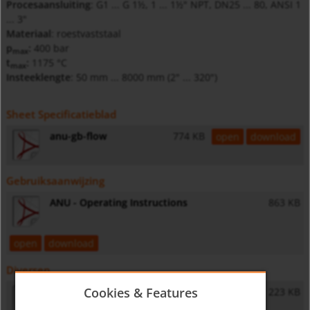
Procesaansluiting
: G1 ... G 1½, 1 ... 1½" NPT, DN25 ... 80, ANSI 1
... 3"
Materiaal
: roestvaststaal
p
:
400 bar
max
t
:
1175 °C
max
Insteeklengte
: 50 mm ... 8000 mm (2" ... 320")
Sheet Specificatieblad
anu-gb-flow
774 KB
open
download
Gebruiksaanwijzing
ANU - Operating Instructions
863 KB
open
download
Diversen
Cookies & Features
General Safety Instructions
223 KB