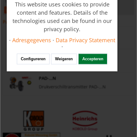
This website uses cookies to provide
open
download
content and features. Details of the
technologies used can be found in our
Passende accessoires
privacy policy.
PAD
·
Adresgegevens
·
Data Privacy Statement
Drukverschiltransmitter PAD
·
PAD-...DRM
Configureren
Weigeren
Accepteren
Drukverschiltransmitter PAD-...N
PAD-...N
Drukverschiltransmitter PAD-...N