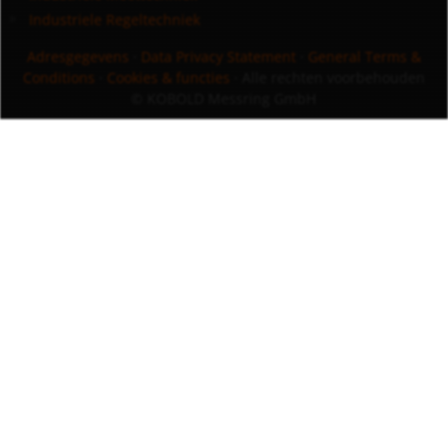
Industriele Regeltechniek
Adresgegevens
·
Data Privacy Statement
·
General Terms &
Conditions
·
Cookies & functies
· Alle rechten voorbehouden
© KOBOLD Messring GmbH