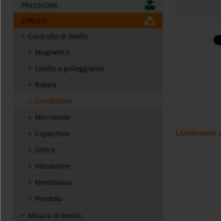
PRESSIONE
LIVELLO
Controllo di livello
Magnetico
Livello a galleggiante
Rotore
Conduttivo
Microonde
Livellostato
Capacitivo
Ottico
Vibrazione
Membrana
Pendolo
Misura di livello