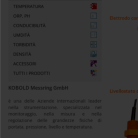
TEMPERATURA
ORP, PH
Elettrodo co
CONDUCIBILITÀ
UMDITÀ
TORBIDITÀ
DENSITÀ
ACCESSORI
TUTTI I PRODOTTI
KOBOLD Messring GmbH
Livellostato
è una delle Aziende internazionali leader
nella strumentazione, specializzata nel
monitoraggio, nella misura e nella
regolazione delle grandezze fisiche di
portata, pressione, livello e temperatura.