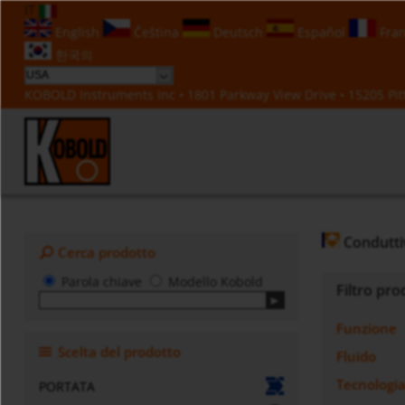
IT
English
Čeština
Deutsch
Español
Fran
한국의
KOBOLD Instruments Inc • 1801 Parkway View Drive • 15205 Pitt
Conduttiv
Cerca prodotto
Parola chiave
Modello Kobold
Filtro pro
Funzione
Scelta del prodotto
Fluido
Tecnologi
PORTATA