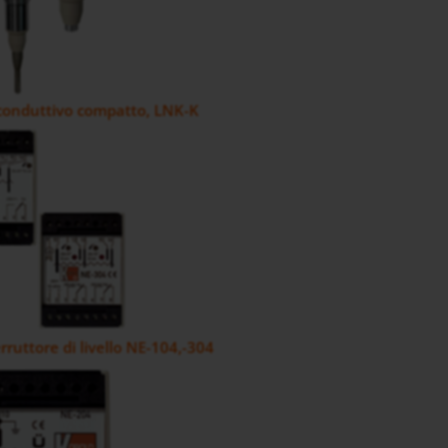
 conduttivo compatto, LNK-K
rruttore di livello NE-104,-304