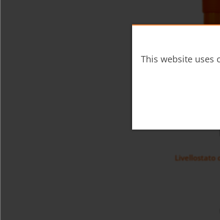
Livellostato
This website uses c
Livellostato