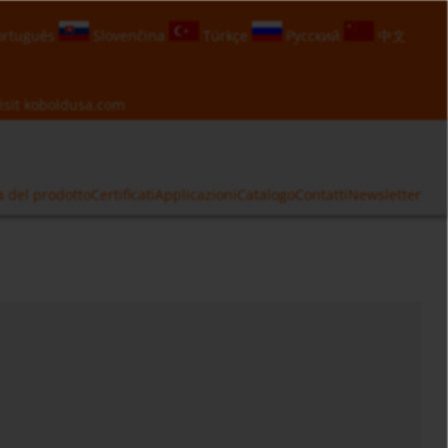
rtuguês
Slovenčina
Türkçe
Русский
中文
isit
koboldusa.com
a del prodotto
Certificati
Applicazioni
Catalogo
Contatti
Newsletter