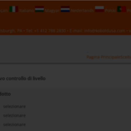
çais
Italiano
Magyar
Nederlands
Polski
Po
sburgh, PA • Tel:
+1 412 788 2830
• E-mail:
info@koboldusa.com
• v
Pagina Principale
Scelt
o controllo di livello
dotto
selezionare
selezionare
a
selezionare