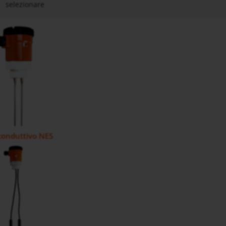
selezionare
 conduttivo NES