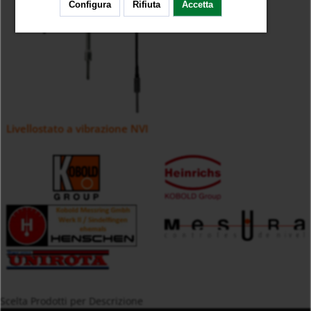
Configura
Rifiuta
Accetta
Livellostato a vibrazione NVI
Scelta Prodotti per Descrizione