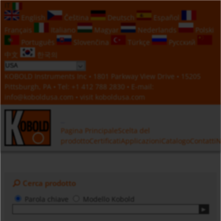
IT
English
Čeština
Deutsch
Español
Français
Italiano
Magyar
Nederlands
Polski
Português
Slovenčina
Türkçe
Русский
中文
한국의
KOBOLD Instruments Inc • 1801 Parkway View Drive • 15205
Pittsburgh, PA • Tel:
+1 412 788 2830
• E-mail:
info@koboldusa.com
• visit
koboldusa.com
Pagina Principale
Scelta del
prodotto
Certificati
Applicazioni
Catalogo
Contatti
N
Cerca prodotto
Parola chiave
Modello Kobold