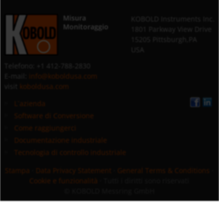
Misura
KOBOLD Instruments Inc.
Monitoraggio
1801 Parkway View Drive
15205 Pittsburgh,PA
USA
Telefono: +1 412-788-2830
E-mail:
info@koboldusa.com
visit
koboldusa.com
L`azienda
Software di Conversione
Come raggiungerci
Documentazione industriale
Tecnologia di controllo industriale
Stampa
·
Data Privacy Statement
·
General Terms & Conditions
·
Cookie e funzionalità
· Tutti i diritti sono riservati
© KOBOLD Messring GmbH