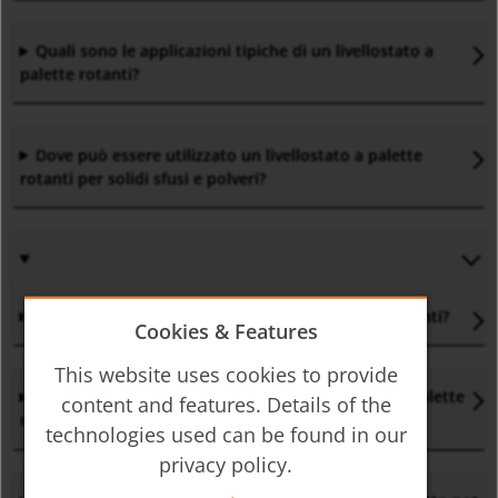
Quali sono le applicazioni tipiche di un livellostato a
palette rotanti?
Dove può essere utilizzato un livellostato a palette
rotanti per solidi sfusi e polveri?
Quali sono i vantaggi del livellostato a paletta rotanti
?
Cookies & Features
This website uses cookies to provide
In che modo la progettazione di un livellostato a palette
content and features. Details of the
rotanti contribuisce alla longevità del motore?
technologies used can be found in our
privacy policy.