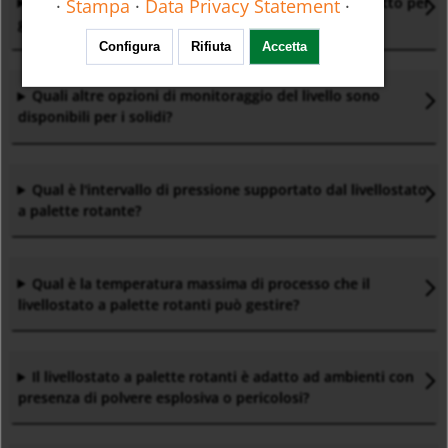
Un livellostato a paletta rotante è un sostituto adatto per
·
Stampa
·
Data Privacy Statement
·
gli interruttori a paletta rotante standard
?
Configura
Rifiuta
Accetta
Quali altre opzioni di monitoraggio del livello sono
disponibili per i solidi
?
Qual è l'intervallo di pressione supportato dal livellostato
a palette rotante?
Qual è la temperatura massima di processo che il
livellostato a palette rotanti può gestire
?
Il livellostato a palette rotanti è adatto ad ambienti con
presenza di polvere esplosiva o pericolosi
?