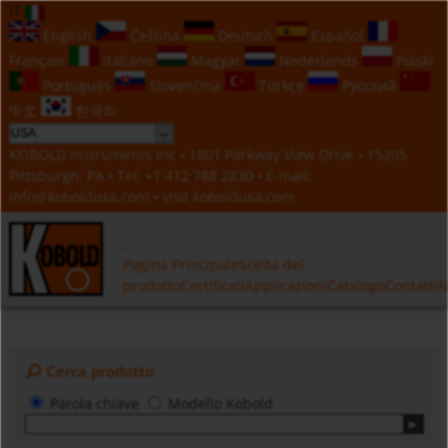
IT
English
Čeština
Deutsch
Español
Français
Italiano
Magyar
Nederlands
Polski
Português
Slovenčina
Türkçe
Русский
中文
한국의
KOBOLD Instruments Inc • 1801 Parkway View Drive • 15205
Pittsburgh, PA • Tel:
+1 412 788 2830
• E-mail:
info@koboldusa.com
• visit
koboldusa.com
Pagina Principale
Scelta del
prodotto
Certificati
Applicazioni
Catalogo
Contatti
N
Cerca prodotto
Parola chiave
Modello Kobold