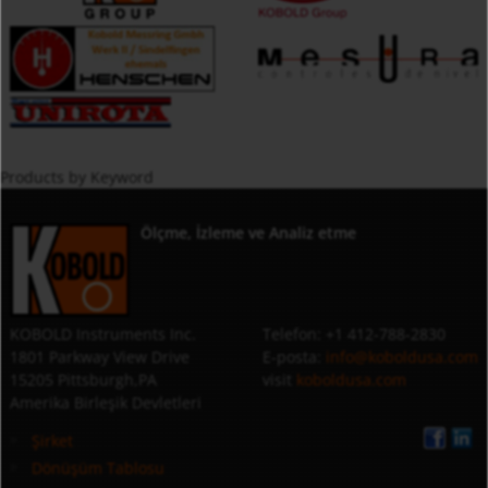
Products by Keyword
Ölçme, İzleme ve Analiz etme
KOBOLD Instruments Inc.
Telefon: +1 412-788-2830
1801 Parkway View Drive
E-posta:
info@koboldusa.com
15205 Pittsburgh,PA
visit
koboldusa.com
Amerika Birleşik Devletleri
Şirket
Dönüşüm Tablosu