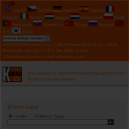
TR
English
Čeština
Deutsch
Español
Français
Italiano
Magyar
Nederlands
Polski
Português
Slovenčina
Türkçe
Русский
中文
한국의
KOBOLD Instruments Inc • 1801 Parkway View Drive • 15205
Pittsburgh, PA • Tel:
+1 412 788 2830
• E-mail:
info@koboldusa.com
• visit
koboldusa.com
Ana Sayfa
Ürün seçimi
Sertifikalar
Uygulamalar
Ürün
Tanitimi
Irtibat
Newsletter
Ürün arama
in title
KOBOLD-Types