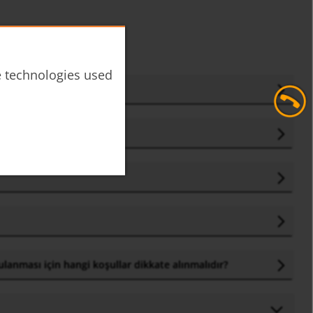
he technologies used
farklar nelerdir?
ulanması için hangi koşullar dikkate alınmalıdır?