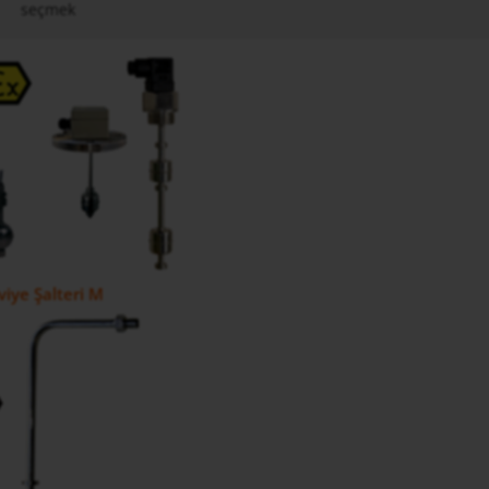
seçmek
iye Şalteri M