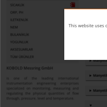
SICAKLIK
ORP, PH
Yanal Montaj
ILETKENLIK
Sıkça Sorula
This website uses c
NEM
Manyetik
BULANIKLIK
YOGUNLUK
Hangi Ma
AKSESUARLAR
TÜM ÜRÜNLER
Manyetik
KOBOLD Messring GmbH
Manyetik
is one of the leading international
instrumentation engineering enterprises
specialized on monitoring, measuring and
Manyetik
regulating the physical quantities of flow
through, pressure, level and temperature.