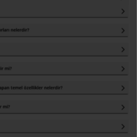
rları nelerdir?
ir mi
?
yapan temel özellikler nelerdir
?
r mi
?