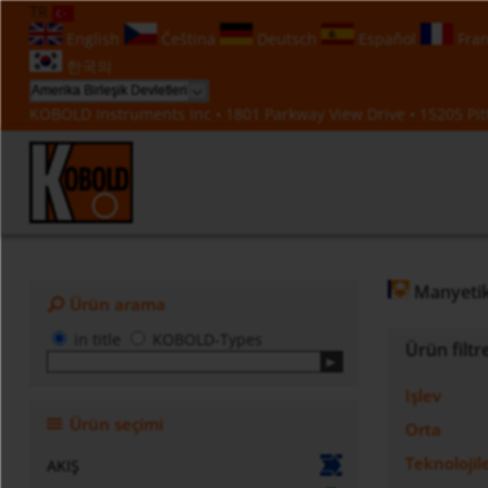
TR
English
Čeština
Deutsch
Español
Fran
한국의
KOBOLD Instruments Inc • 1801 Parkway View Drive • 15205 Pitt
Manyetik
Ürün arama
in title
KOBOLD-Types
Ürün filtr
Işlev
Ürün seçimi
Orta
Teknolojil
AKIŞ