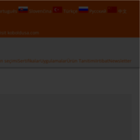
rtuguês
Slovenčina
Türkçe
Русский
中文
isit
koboldusa.com
n seçimi
Sertifikalar
Uygulamalar
Ürün Tanitimi
Irtibat
Newsletter