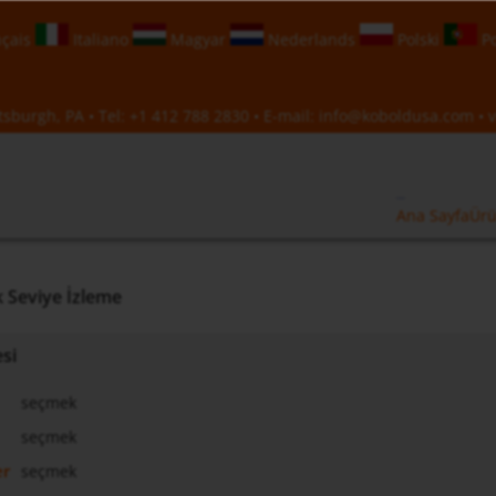
çais
Italiano
Magyar
Nederlands
Polski
Po
sburgh, PA • Tel:
+1 412 788 2830
• E-mail:
info@koboldusa.com
• v
Ana Sayfa
Ürü
 Seviye İzleme
esi
seçmek
seçmek
er
seçmek