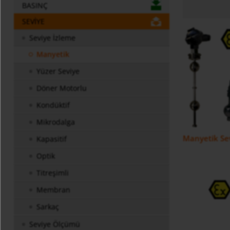
BASINÇ
SEVIYE
Seviye İzleme
Manyetik
Yüzer Seviye
Döner Motorlu
Kondüktif
Mikrodalga
Manyetik Sev
Kapasitif
Optik
Titreşimli
Membran
Sarkaç
Seviye Ölçümü