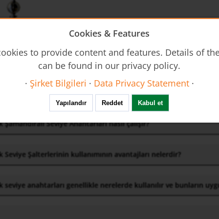
 İçin Manyetik Seviye Şalteri MS
Cookies & Features
n Sorular: Manyetik Seviye Anahtarları
ookies to provide content and features. Details of t
 Seviye Şalterleri Nedir?
can be found in our privacy policy.
·
Şirket Bilgileri
·
Data Privacy Statement
·
nyetik Seviye Anahtarı modelleri mevcuttur ve bunlar arasındaki 
Yapılandır
Reddet
Kabul et
 Şamandıralı Seviye Anahtarları nasıl çalışır?
 Seviye Şalterlerinin kullanımının avantajları nelerdir?
 seviye anahtarları genellikle nerelerde kullanılır ve bunların uyg