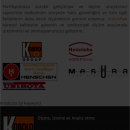
Portföyümüzü sürekli geliştiriyor ve ölçüm araçlarımız
sayesinde maksimum seviyede hata güvenliğini ve tüm ilgili
faktörlerin daha kesin ölçümlerini garanti ediyoruz.
Kobold
'un
küresel kalitesine güvenin ve endüstriyel ölçüm araçlarıyla
üretiminizi ve otomasyonunuzu geliştirin.
Products by Keyword
Ölçme, İzleme ve Analiz etme