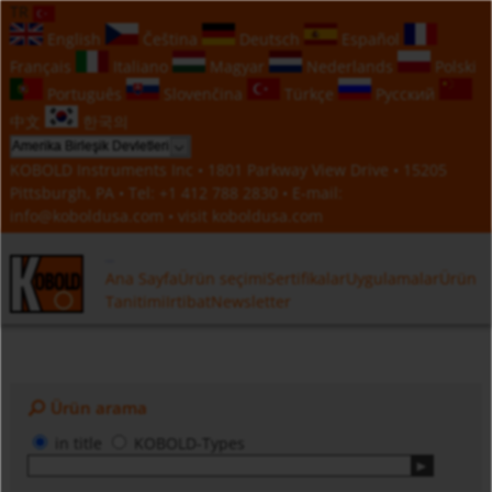
TR
English
Čeština
Deutsch
Español
Français
Italiano
Magyar
Nederlands
Polski
Português
Slovenčina
Türkçe
Русский
中文
한국의
KOBOLD Instruments Inc • 1801 Parkway View Drive • 15205
Pittsburgh, PA • Tel:
+1 412 788 2830
• E-mail:
info@koboldusa.com
• visit
koboldusa.com
Ana Sayfa
Ürün seçimi
Sertifikalar
Uygulamalar
Ürün
Tanitimi
Irtibat
Newsletter
Ürün arama
in title
KOBOLD-Types