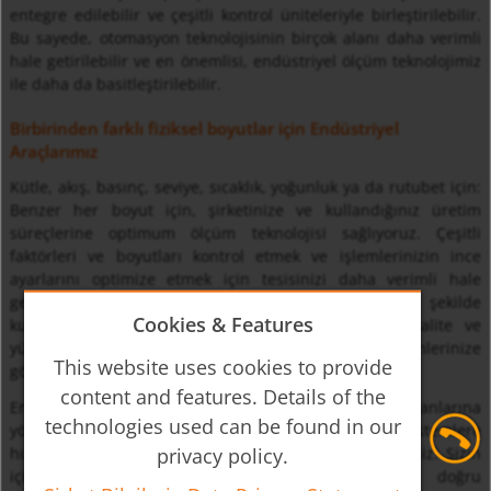
entegre edilebilir ve çeşitli kontrol üniteleriyle birleştirilebilir.
Bu sayede, otomasyon teknolojisinin birçok alanı daha verimli
hale getirilebilir ve en önemlisi, endüstriyel ölçüm teknolojimiz
ile daha da basitleştirilebilir.
Birbirinden farklı fiziksel boyutlar için Endüstriyel
Araçlarımız
Kütle, akış, basınç, seviye, sıcaklık, yoğunluk ya da rutubet için:
Benzer her boyut için, şirketinize ve kullandığınız üretim
süreçlerine optimum ölçüm teknolojisi sağlıyoruz. Çeşitli
faktörleri ve boyutları kontrol etmek ve işlemlerinizin ince
ayarlarını optimize etmek için tesisinizi daha verimli hale
getirecek olan endüstriyel araç teknolojimizi bu şekilde
Cookies & Features
kullanabilirsiniz. Optik ölçüm teknolojimiz yüksek kalite ve
yüksek performans özelliklerine sahiptir ve gereksinimlerinize
This website uses cookies to provide
göre size kapsamlı bir performans portföyü sunar.
content and features. Details of the
Endüstriyel ölçüm teknolojimiz üretimle ilgili çalışma alanlarına
technologies used can be found in our
yönelik tasarlandığı için, cihazlarımızı çok farklı sistemlere
privacy policy.
hızlıca ve fazla çaba harcamadan entegre edebilirsiniz. Sizin
için en iyi sistem entegrasyonlarını sağlayacak doğru