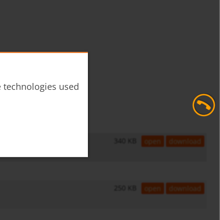
he technologies used
340 KB
open
download
250 KB
open
download