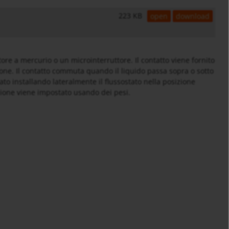
223 KB
open
download
ore a mercurio o un microinterruttore. Il contatto viene fornito
one. Il contatto commuta quando il liquido passa sopra o sotto
to installando lateralmente il flussostato nella posizione
zione viene impostato usando dei pesi.