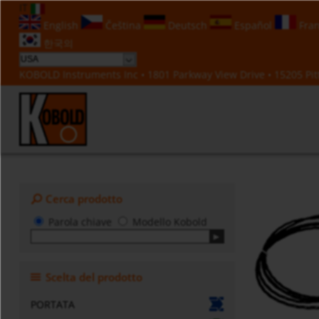
IT
English
Čeština
Deutsch
Español
Fran
한국의
KOBOLD Instruments Inc • 1801 Parkway View Drive • 15205 Pitt
Cerca prodotto
Parola chiave
Modello Kobold
Scelta del prodotto
PORTATA