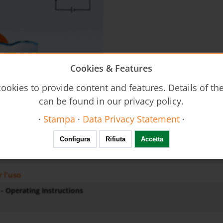
Cookies & Features
ookies to provide content and features. Details of t
can be found in our privacy policy.
·
Stampa
·
Data Privacy Statement
·
cnico
Configura
Rifiuta
Accetta
nsp-nab-nst-nse-it-livello
r l'uso
- Operating Instructions