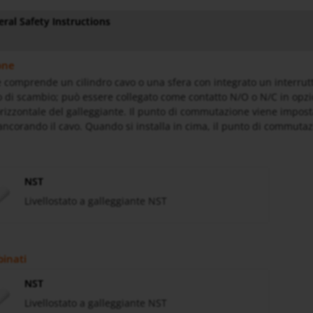
ral Safety Instructions
one
te comprende un cilindro cavo o una sfera con integrato un interrutt
 di scambio; può essere collegato come contatto N/O o N/C in opzi
orizzontale del galleggiante. Il punto di commutazione viene imposta
ancorando il cavo. Quando si installa in cima, il punto di commuta
NST
Livellostato a galleggiante NST
binati
NST
Livellostato a galleggiante NST