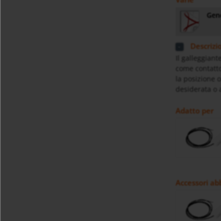
Gene
Descrizi
Il galleggian
come contatto
la posizione 
desiderata o 
Adatto per
Accessori ab