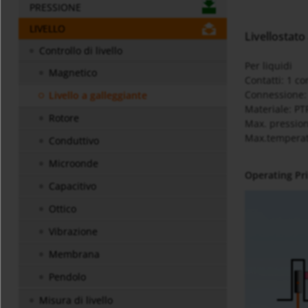
PRESSIONE
LIVELLO
Livellostato
Controllo di livello
Per liquidi
Magnetico
Contatti: 1 co
Connessione:
Livello a galleggiante
Materiale: PT
Rotore
Max. pression
Max.temperat
Conduttivo
Microonde
Operating Pri
Capacitivo
Ottico
Vibrazione
Membrana
Pendolo
Misura di livello