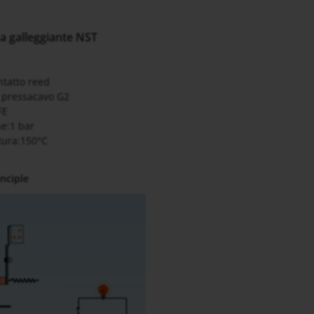
 a galleggiante NST
ntatto reed
 pressacavo G2
FE
e:1 bar
ura:150°C
nciple