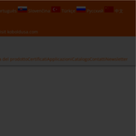
rtuguês
Slovenčina
Türkçe
Русский
中文
isit
koboldusa.com
a del prodotto
Certificati
Applicazioni
Catalogo
Contatti
Newsletter