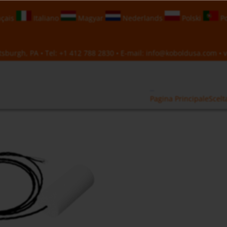
çais
Italiano
Magyar
Nederlands
Polski
Po
sburgh, PA • Tel:
+1 412 788 2830
• E-mail:
info@koboldusa.com
• v
Pagina Principale
Scelt