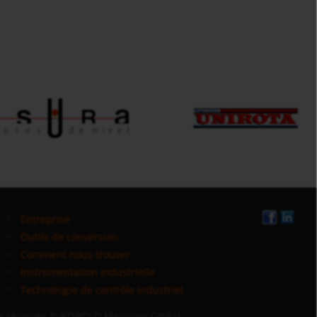
Entreprise
Outils de conversion
Comment nous trouver
Instrumentation industrielle
Technologie de contrôle industriel
ts réservés
© KOBOLD Messring GmbH