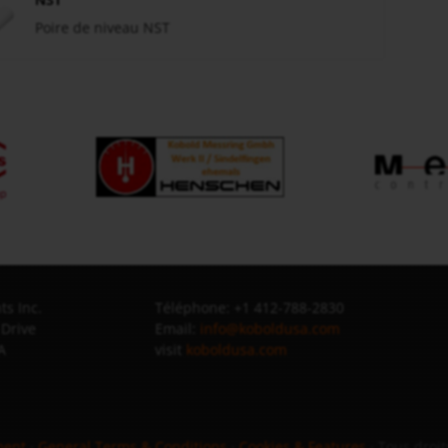
Poire de niveau NST
s Inc.
Téléphone: +1 412-788-2830
 Drive
Email:
info@koboldusa.com
A
visit
koboldusa.com
ment
·
General Terms & Conditions
·
Cookies & Features
· Tous droi