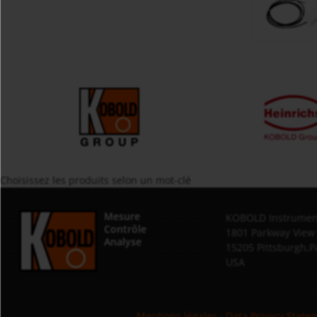
Choisissez les produits selon un mot-clé
Mesure
KOBOLD Instrument
Contrôle
1801 Parkway View
Analyse
15205 Pittsburgh,P
USA
Mentions légales
·
Data Privacy State