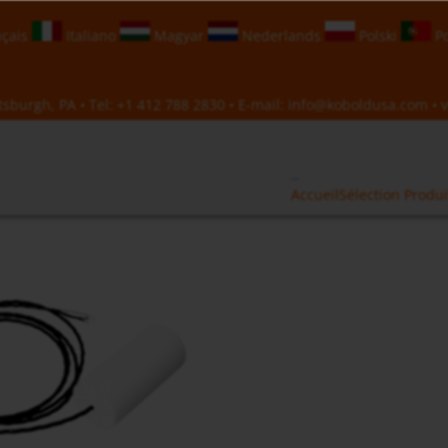
çais
Italiano
Magyar
Nederlands
Polski
Po
sburgh, PA • Tel:
+1 412 788 2830
• E-mail:
info@koboldusa.com
• v
Accueil
Sélection Produi