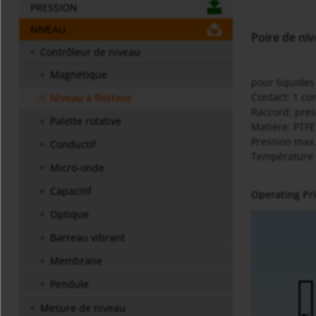
PRESSION
NIVEAU
Poire de ni
Contrôleur de niveau
Magnétique
pour liquides
Contact: 1 co
Niveau à flotteur
Raccord: pre
Palette rotative
Matière: PTFE
Pression max.
Conductif
Température 
Micro-onde
Capacitif
Operating Pri
Optique
Barreau vibrant
Membrane
Pendule
Mesure de niveau