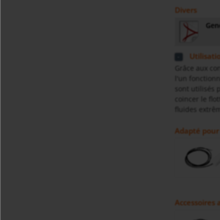
Divers
Gene
Utilisati
Grâce aux cont
l'un fonction
sont utilisés
coincer le flo
fluides extrê
Adapté pour
Accessoires a