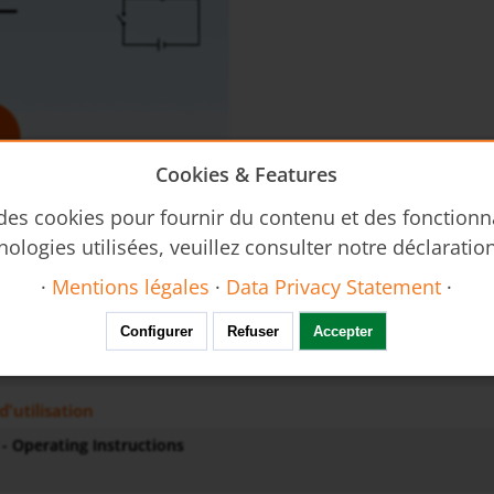
Cookies & Features
 des cookies pour fournir du contenu et des fonctionn
nologies utilisées, veuillez consulter notre déclaratio
·
Mentions légales
·
Data Privacy Statement
·
ique
Configurer
Refuser
Accepter
-nsp-nab-nst-nse-fr-niveau
d'utilisation
- Operating Instructions