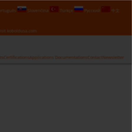
rtuguês
Slovenčina
Türkçe
Русский
中文
isit
koboldusa.com
ts
Certifications
Applications
Documentations
Contact
Newsletter