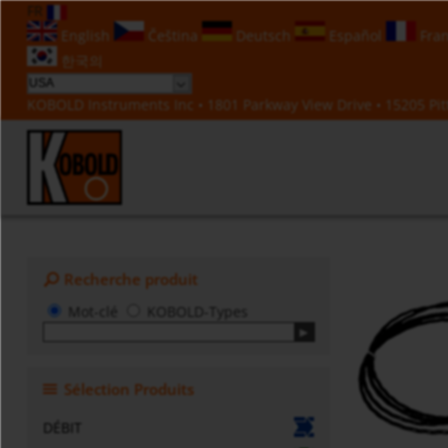
FR
English
Čeština
Deutsch
Español
Fran
한국의
KOBOLD Instruments Inc • 1801 Parkway View Drive • 15205 Pitt
Recherche produit
Mot-clé
KOBOLD-Types
Sélection Produits
DÉBIT