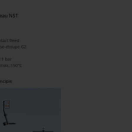
veau NST
ntact Reed
sse-étoupe G2
:1 bar
max.:150°C
nciple