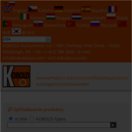
SK
English
Čeština
Deutsch
Español
Français
Italiano
Magyar
Nederlands
Polski
Português
Slovenčina
Türkçe
Русский
中文
한국의
KOBOLD Instruments Inc • 1801 Parkway View Drive • 15205
Pittsburgh, PA • Tel:
+1 412 788 2830
• E-mail:
info@koboldusa.com
• visit
koboldusa.com
Domov
Product Selection
Certifikáty
Applications
Katalogy
Kontakt
Newsletter
Vyhľadávanie produktu
in title
KOBOLD-Types