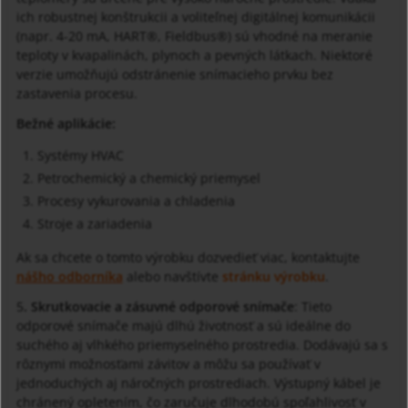
ich robustnej konštrukcii a voliteľnej digitálnej komunikácii
(napr. 4-20 mA, HART®, Fieldbus®) sú vhodné na meranie
teploty v kvapalinách, plynoch a pevných látkach. Niektoré
verzie umožňujú odstránenie snímacieho prvku bez
zastavenia procesu.
Bežné aplikácie:
Systémy HVAC
Petrochemický a chemický priemysel
Procesy vykurovania a chladenia
Stroje a zariadenia
Ak sa chcete o tomto výrobku dozvedieť viac, kontaktujte
nášho odborníka
alebo navštívte
stránku výrobku
.
5
. Skrutkovacie a zásuvné odporové snímače
: Tieto
odporové snímače majú dlhú životnosť a sú ideálne do
suchého aj vlhkého priemyselného prostredia. Dodávajú sa s
rôznymi možnosťami závitov a môžu sa používať v
jednoduchých aj náročných prostrediach. Výstupný kábel je
chránený opletením, čo zaručuje dlhodobú spoľahlivosť v