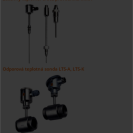
Odporová teplotná sonda LTS-A, LTS-K