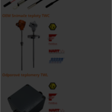
OEM Snímače teploty TWC
Odporové teplomery TWL