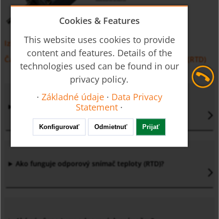
Cookies & Features
This website uses cookies to provide
Izbové teplomery TWL-T
content and features. Details of the
Často kladené otázky : Odporový teplotný detektor (RTD)
technologies used can be found in our
privacy policy.
·
Základné údaje
·
Data Privacy
Statement
·
Čo je to odporový snímač teploty?
Konfigurovať
Odmietnuť
Prijať
Ako funguje odporový snímač teploty (RTD)?