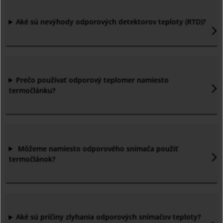
Aké sú nevýhody odporových detektorov teploty (RTD)?
Prečo používať odporový teplomer namiesto
termočlánku?
Môžeme namiesto odporového snímača použiť
termočlánok?
Aké sú príčiny zlyhania odporových snímačov teploty?