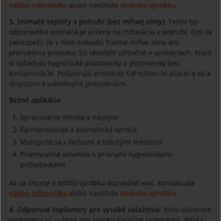
nášho odborníka
alebo navštívte
stránku výrobku
.
3. Snímače teploty v potrubí (bez mŕtvej zóny)
: Tento typ
odporového snímača je určený na inštaláciu v potrubí, čím sa
zabezpečí, že v ňom nebudú žiadne mŕtve zóny ani
prerušenia prietoku. Sú obzvlášť užitočné v aplikáciách, ktoré
si vyžadujú hygienické podmienky a podmienky bez
kontaminácie. Podporujú protokoly CIP (clean-in-place) a sú k
dispozícii s voliteľnými prevodníkmi.
Bežné aplikácie
:
Spracovanie mlieka a nápojov
Farmaceutická a kozmetická výroba
Manipulácia s farbami a tekutými médiami
Priemyselné odvetvia s prísnymi hygienickými
požiadavkami
Ak sa chcete o tomto výrobku dozvedieť viac, kontaktujte
nášho odborníka
alebo navštívte
stránku výrobku
.
4. Odporové teplomery pre vysoké zaťaženie
: tieto odporové
teplomery sú určené pre vysoko náročné prostredie. Vďaka