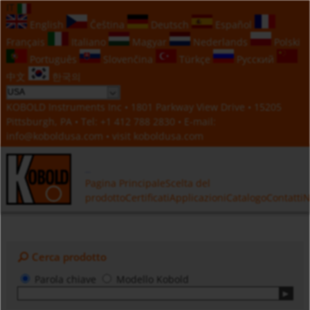
IT
English
Čeština
Deutsch
Español
Français
Italiano
Magyar
Nederlands
Polski
Português
Slovenčina
Türkçe
Русский
中文
한국의
KOBOLD Instruments Inc • 1801 Parkway View Drive • 15205
Pittsburgh, PA • Tel:
+1 412 788 2830
• E-mail:
info@koboldusa.com
• visit
koboldusa.com
Pagina Principale
Scelta del
prodotto
Certificati
Applicazioni
Catalogo
Contatti
N
Cerca prodotto
Parola chiave
Modello Kobold