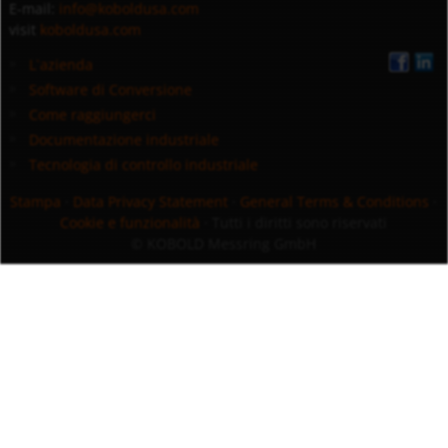
E-mail:
info@koboldusa.com
visit
koboldusa.com
L`azienda
Software di Conversione
Come raggiungerci
Documentazione industriale
Tecnologia di controllo industriale
Stampa
·
Data Privacy Statement
·
General Terms & Conditions
·
Cookie e funzionalità
· Tutti i diritti sono riservati
© KOBOLD Messring GmbH