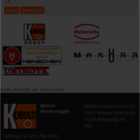
open
download
Scelta Prodotti per Descrizione
Misura
KOBOLD Instruments Inc.
Monitoraggio
1801 Parkway View Drive
15205 Pittsburgh,PA
USA
Telefono: +1 412-788-2830