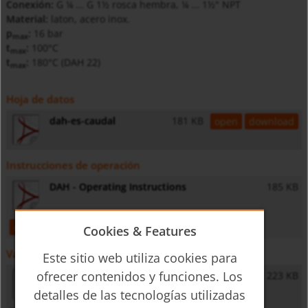
Conexión:
G ¼ ... G 1½ rosca hembra, ¼ ... 1½" NPT
Material:
laton, acero inox.
p
:
16 bar
max
t
:
100°C
max
t
:
180°C (DAH 22)
max
Hoja de datos
dah-es-caudal
181 KB
open
download
Instrucciones de operación
DAH - Operating Instructions
185 KB
open
download
Cookies & Features
Varios
Este sitio web utiliza cookies para
ofrecer contenidos y funciones. Los
General Safety Instructions
223 KB
detalles de las tecnologías utilizadas