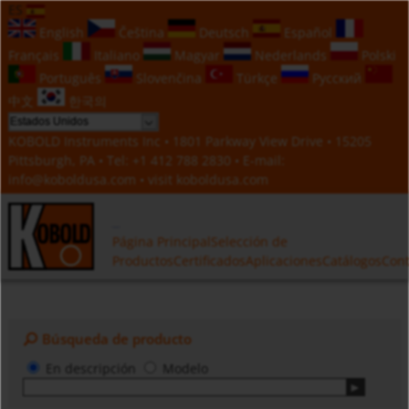
ES
English
Čeština
Deutsch
Español
Français
Italiano
Magyar
Nederlands
Polski
Português
Slovenčina
Türkçe
Русский
中文
한국의
KOBOLD Instruments Inc • 1801 Parkway View Drive • 15205
Pittsburgh, PA • Tel:
+1 412 788 2830
• E-mail:
info@koboldusa.com
• visit
koboldusa.com
Página Principal
Selección de
Productos
Certificados
Aplicaciones
Catálogos
Cont
Búsqueda de producto
En descripción
Modelo