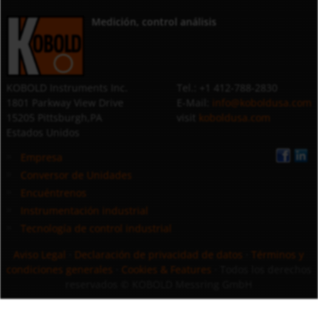
Medición, control análisis
KOBOLD Instruments Inc.
Tel.: +1 412-788-2830
1801 Parkway View Drive
E-Mail:
info@koboldusa.com
15205 Pittsburgh,PA
visit
koboldusa.com
Estados Unidos
Empresa
Conversor de Unidades
Encuéntrenos
Instrumentación industrial
Tecnología de control industrial
Aviso Legal
·
Declaración de privacidad de datos
·
Términos y
condiciones generales
·
Cookies & Features
· Todos los derechos
reservados
© KOBOLD Messring GmbH