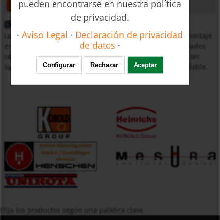
pueden encontrarse en nuestra política
open
download
de privacidad.
Aplicación
·
Aviso Legal
·
Declaración de privacidad
Los visores de Caudal modelo DAH son utilizados para montaje
de datos
·
en tuberías para líquidos. Los instrumentos están equipados
con roscas hembras a la entrada y a la salida, y pueden ser
Configurar
Rechazar
Aceptar
suministradas con conexiones de latón o de acero inoxidable.
Elija los productos según una palabra clave