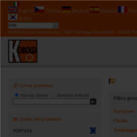
IT
English
Čeština
Deutsch
Español
Fran
한국의
KOBOLD Instruments Inc • 1801 Parkway View Drive • 15205 Pitt
Cerca prodotto
Parola chiave
Modello Kobold
Filtro pro
Funzione
Scelta del prodotto
Fluido
Tecnologi
PORTATA