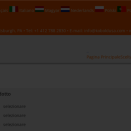
çais
Italiano
Magyar
Nederlands
Polski
Po
sburgh, PA • Tel:
+1 412 788 2830
• E-mail:
info@koboldusa.com
• v
Pagina Principale
Scelt
dotto
selezionare
selezionare
a
selezionare