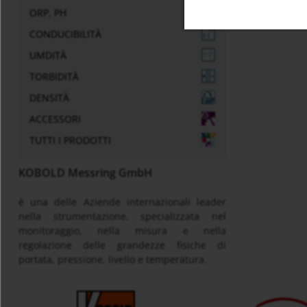
ORP, PH
CONDUCIBILITÀ
UMDITÀ
TORBIDITÀ
DENSITÀ
ACCESSORI
TUTTI I PRODOTTI
KOBOLD Messring GmbH
è una delle Aziende internazionali leader
nella strumentazione, specializzata nel
monitoraggio, nella misura e nella
regolazione delle grandezze fisiche di
portata, pressione, livello e temperatura.