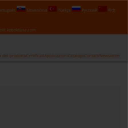
rtuguês
Slovenčina
Türkçe
Русский
中文
isit
koboldusa.com
a del prodotto
Certificati
Applicazioni
Catalogo
Contatti
Newsletter