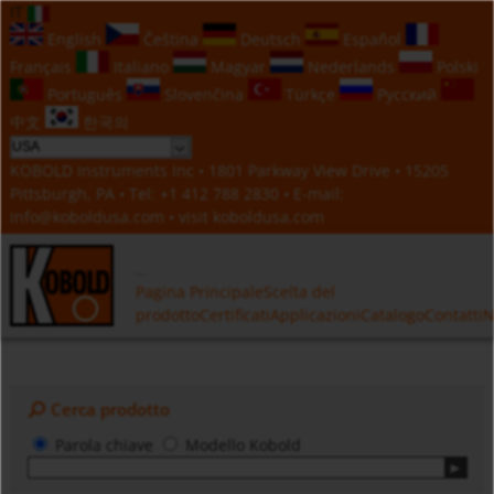
IT
English
Čeština
Deutsch
Español
Français
Italiano
Magyar
Nederlands
Polski
Português
Slovenčina
Türkçe
Русский
中文
한국의
KOBOLD Instruments Inc • 1801 Parkway View Drive • 15205
Pittsburgh, PA • Tel:
+1 412 788 2830
• E-mail:
info@koboldusa.com
• visit
koboldusa.com
Pagina Principale
Scelta del
prodotto
Certificati
Applicazioni
Catalogo
Contatti
N
Cerca prodotto
Parola chiave
Modello Kobold