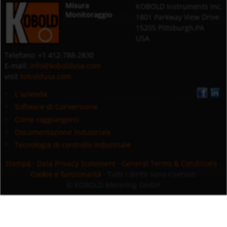
Misura
KOBOLD Instruments Inc.
Monitoraggio
1801 Parkway View Drive
15205 Pittsburgh,PA
USA
Telefono: +1 412-788-2830
E-mail:
info@koboldusa.com
visit
koboldusa.com
L`azienda
Software di Conversione
Come raggiungerci
Documentazione industriale
Tecnologia di controllo industriale
Stampa
·
Data Privacy Statement
·
General Terms & Conditions
·
Cookie e funzionalità
· Tutti i diritti sono riservati
© KOBOLD Messring GmbH