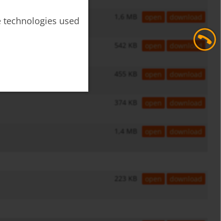
1,6 MB
open
download
he technologies used
542 KB
open
download
455 KB
open
download
374 KB
open
download
1,4 MB
open
download
223 KB
open
download