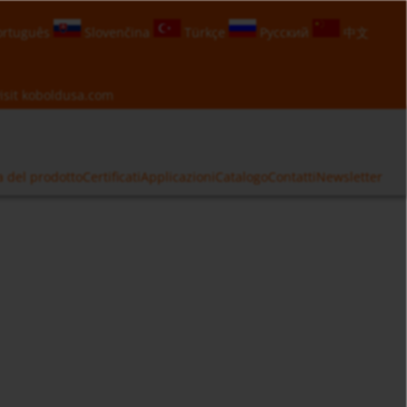
rtuguês
Slovenčina
Türkçe
Русский
中文
isit
koboldusa.com
a del prodotto
Certificati
Applicazioni
Catalogo
Contatti
Newsletter