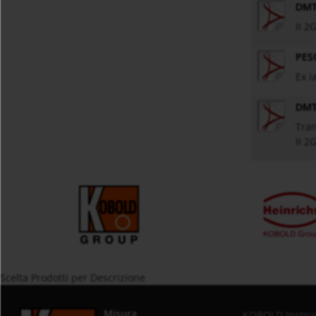
DMT
II 2
PES
Ex i
DMT
Tran
II 2
Scelta Prodotti per Descrizione
Misura
KOBOLD Instru