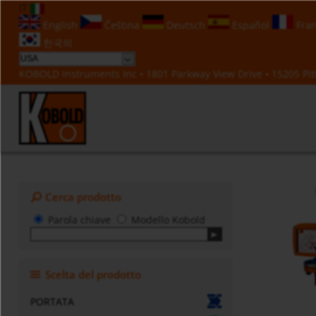
IT
English
Čeština
Deutsch
Español
Fran
한국의
KOBOLD Instruments Inc • 1801 Parkway View Drive • 15205 Pitt
Cerca prodotto
Parola chiave
Modello Kobold
Scelta del prodotto
PORTATA