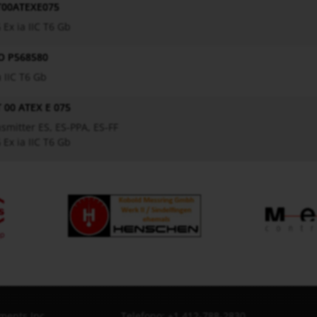
00ATEXE075
G Ex ia IIC T6 Gb
O P568580
a IIC T6 Gb
 00 ATEX E 075
smitter ES, ES-PPA, ES-FF
G Ex ia IIC T6 Gb
ments Inc.
Telefono: +1 412-788-2830