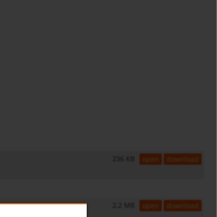
236 KB
open
download
2,2 MB
open
download