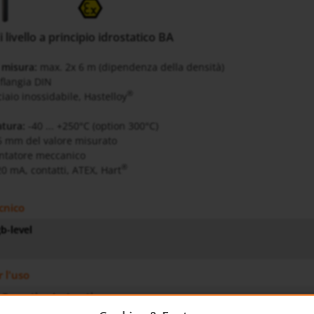
 livello a principio idrostatico BA
 misura:
max. 2x 6 m (dipendenza della densità)
flangia DIN
®
iaio inossidabile, Hastelloy
tura:
-40 ... +250°C (option 300°C)
5 mm del valore misurato
ntatore
meccanico
®
20 mA, contatti, ATEX, Hart
cnico
b-level
r l'uso
 Operating Instructions