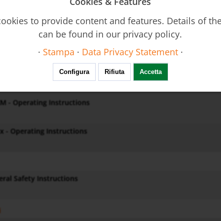
Cookies & Features
 Operating Instructions
ookies to provide content and features. Details of t
can be found in our privacy policy.
F - Operating Instructions
·
Stampa
·
Data Privacy Statement
·
Configura
Rifiuta
Accetta
PA - Operating Instructions
M - Operating Instructions
x - Operating Instructions
ral Safety Instructions
i