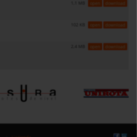
1,1 MB
open
download
102 KB
open
download
2,4 MB
open
download