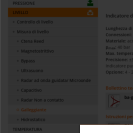
PRESSIONE
LIVELLO
Indicatore di
Controllo di livello
Lunghezza di
Misura di livello
Connessioni:
Materiale:
acc
Ctena Reed
p
:
40 bar
max
Magnetostrittivo
Max. tempera
Precisione:
±
Bypass
Indicatore
pu
Ultrasuono
Opzione:
4 - 
Radar ad onda guidata/ Microonde
Bollettino te
Capacitivo
ba-g
Radar Non a contatto
Galleggiante
Istruzioni pe
Hidrostatico
BA -
TEMPERATURA