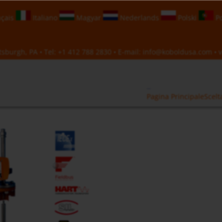
çais
Italiano
Magyar
Nederlands
Polski
Po
sburgh, PA • Tel:
+1 412 788 2830
• E-mail:
info@koboldusa.com
• v
Pagina Principale
Scelt