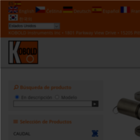
ES
English
Čeština
Deutsch
Español
Fran
한국의
KOBOLD Instruments Inc • 1801 Parkway View Drive • 15205 Pitt
Búsqueda de producto
En descripción
Modelo
Selección de Productos
CAUDAL