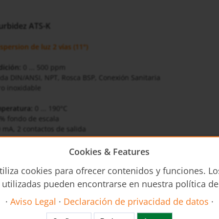
urbidez ATS-K
persion de luz 2 vías (11°)
dición:
0 ... 500 ppm
ida DIN/ANSI, NPT, Rosca BSP, Conexión Sanitaria
ro inoxidable
mperatura:
0 ... 190°C
 % fondo de escala
20 mA, 2 contactos de salida
Cookies & Features
s
tiliza cookies para ofrecer contenidos y funciones. Lo
k-es-analisis
 utilizadas pueden encontrarse en nuestra política de
·
Aviso Legal
·
Declaración de privacidad de datos
·
s de operación
ATA/ATT - Operating Instructions