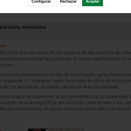
Configurar
Rechazar
Aceptar
ral Safety Instructions
ión
OLD ATS-K es un sensor de luz dispersa de alta precisión de 2 hace
z transmitida para medir las partículas. El sensor está fabricado en
roceso.
roceso es penetrado por un haz de luz enfocado. La luz dispersada 
n ángulo de 11° mediante cuatro fotodiodos de silicio. Al mismo t
diodo. De esta forma, se puede compensar la luz no deseada.
ueño ángulo de dispersión, la luz transmitida y la luz dispersada
 variables de ruido específicas del producto, como el color o los c
en ser compensadas. El sensor utiliza luz visible (VIS) y cercana al