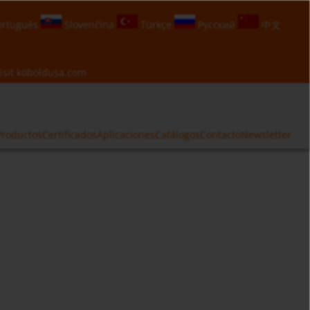
rtuguês
Slovenčina
Türkçe
Русский
中文
isit
koboldusa.com
Productos
Certificados
Aplicaciones
Catálogos
Contacto
Newsletter