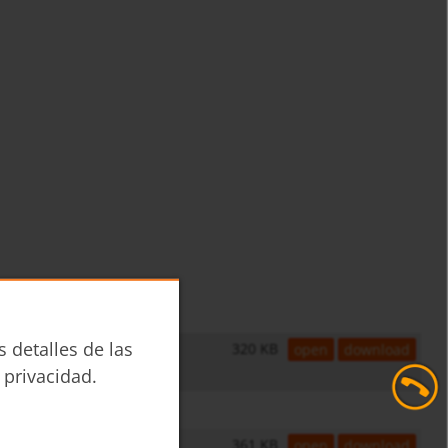
s detalles de las
320 KB
open
download
 privacidad.
361 KB
open
download