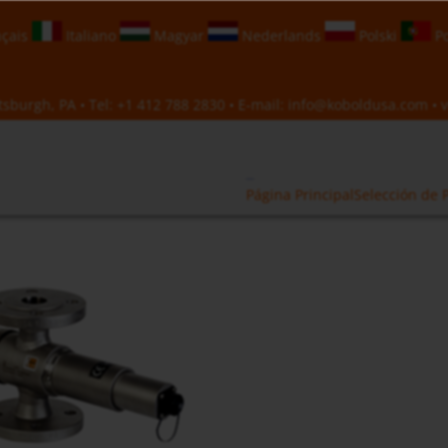
çais
Italiano
Magyar
Nederlands
Polski
Po
sburgh, PA • Tel:
+1 412 788 2830
• E-mail:
info@koboldusa.com
• v
Página Principal
Selección de 