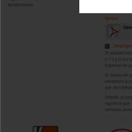
temperatura.
Varios
Gene
Descripc
El modelo KOB
(11°) y la lu
tuberías de p
El medio de p
receptora a u
por otro foto
Debido al peq
significa que
ventana, pued