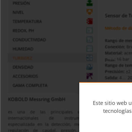
PRESIÓN
NIVEL
Sensor de T
TEMPERATURA
Método de dis
REDOX, PH
CONDUCTIVIDAD
Rango de me
Conexión:
Br
HUMEDAD
Material:
ace
TURBIDEZ
p
:
16 bar
máx
Rango de te
DENSIDAD
Precisión:
±2
ACCESORIOS
Salida:
4 ... 
GAMA COMPLETA
Hoja de dato
KOBOLD Messring GmbH
Este sitio web u
ats-
tecnologías
es una de las principales empresas
internacionales de instrumentación
Instruccione
especializada en la detección, medición y
regulación de caudal, presión, nivel y
ATS/