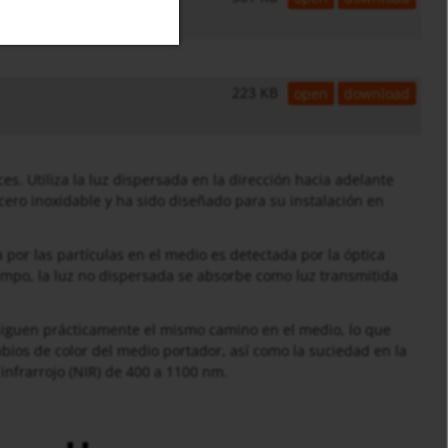
223 KB
open
download
s. Utiliza la luz dispersada en la dirección hacia adelante
 acero inoxidable y ha sido diseñado para su instalación en
por las partículas en el medio es detectada por la óptica
iempo, la luz no dispersada se absorbe como luz transmitida
 siguen prácticamente el mismo camino en el medio, lo que
ambios de color del medio portador, así como la suciedad en la
 infrarrojo (NIR) de 400 a 1100 nm.