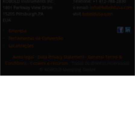
KOBOLD Instruments Inc.
Telefone: +1 412-788-2830
1801 Parkway View Drive
o email:
info@koboldusa.com
15205 Pittsburgh,PA
visit
koboldusa.com
EUA
Empresa
Ferramentas de Conversão
Localizações
Aviso legal
·
Data Privacy Statement
·
General Terms &
Conditions
·
Cookies e recursos
· Todos os direitos reservados
© KOBOLD Messring GmbH