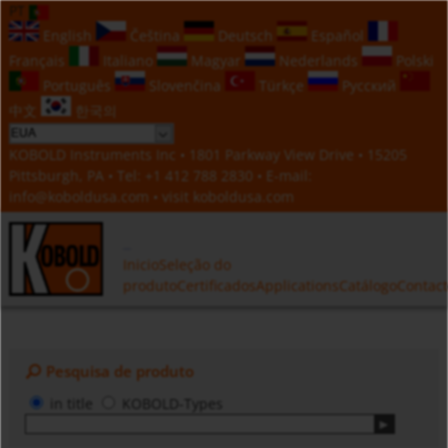
PT
English
Čeština
Deutsch
Español
Français
Italiano
Magyar
Nederlands
Polski
Português
Slovenčina
Türkçe
Русский
中文
한국의
KOBOLD Instruments Inc • 1801 Parkway View Drive • 15205
Pittsburgh, PA • Tel:
+1 412 788 2830
• E-mail:
info@koboldusa.com
• visit
koboldusa.com
Inicio
Seleção do
produto
Certificados
Applications
Catálogo
Contac
Pesquisa de produto
in title
KOBOLD-Types