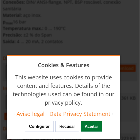
Conexões:
DIN/ ANSI-flange, NPT, BSP roscável, conexão
sanitária
Material:
aço inox.
p
16 bar
max
Temperatura max.:
0 ... 190°C
Precisão:
±2 % do Span
Saída:
4 ... 20 mA, 2 contatos
Datasheet
Cookies & Features
ats-k-gb-analysis
319 KB
open
download
This website uses cookies to provide
content and features. Details of the
Instruções de operação
technologies used can be found in our
ATS/ATA/ATT - Operating Instructions
361 KB
privacy policy.
·
Aviso legal
·
Data Privacy Statement
·
open
download
Configurar
Recusar
Aceitar
Diversos
General Safety Instructions
223 KB