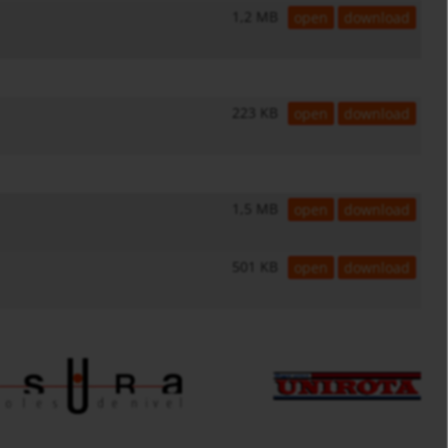
1,2 MB
open
download
223 KB
open
download
1,5 MB
open
download
501 KB
open
download