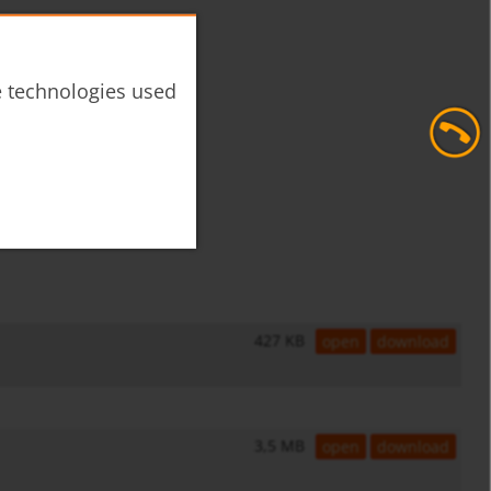
he technologies used
427 KB
open
download
3,5 MB
open
download