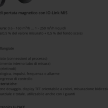
di portata magnetico con IO-Link MIS
sura:
0,6 - 160 m³/h ... 1 - 250 m³/h liquidi
±(0,5 % del valore misurato + 0,5 % del fondo scala)
flangiate
iato (connessioni al processo)
stimento interno tubo di misura)
. (elettrodi)
alogica, impulsi, frequenza o allarme
ingresso di controllo
teristiche:
one dosaggio, display TFT orientabile a colori, misurazione bidirezi
parziale e totale, utilizzabile anche con i guanti
ctronics U-PACE