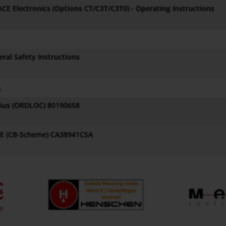
CE Electronics (Options CT/C3T/C3T0) - Operating Instructions
ral Safety Instructions
i
Aus (ORDLOC) 80190658
EE (CB-Scheme) CA38941CSA