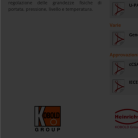
regolazione delle grandezze fisiche di
U-PA
portata, pressione, livello e temperatura.
Varie
Gene
Approvazion
cCS
IEC