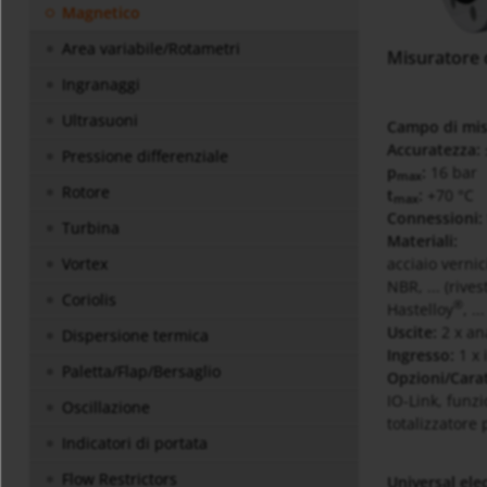
Magnetico
Area variabile/Rotametri
Misuratore 
Ingranaggi
Ultrasuoni
Campo di mi
Accuratezza:
Pressione differenziale
p
:
16 bar
max
Rotore
t
:
+70 °C
max
Connessioni:
Turbina
Materiali:
acciaio vernic
Vortex
NBR, ... (rive
Coriolis
®
Hastelloy
, ..
Uscite:
2 x an
Dispersione termica
Ingresso:
1 x 
Paletta/Flap/Bersaglio
Opzioni/Carat
IO-Link, funzi
Oscillazione
totalizzatore 
Indicatori di portata
Flow Restrictors
Universal ele