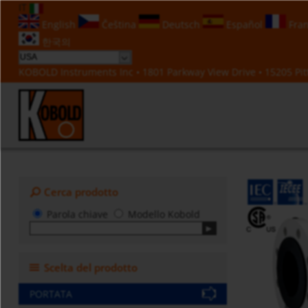
IT
English
Čeština
Deutsch
Español
Fran
한국의
KOBOLD Instruments Inc • 1801 Parkway View Drive • 15205 Pitt
Cerca prodotto
Parola chiave
Modello Kobold
Scelta del prodotto
PORTATA