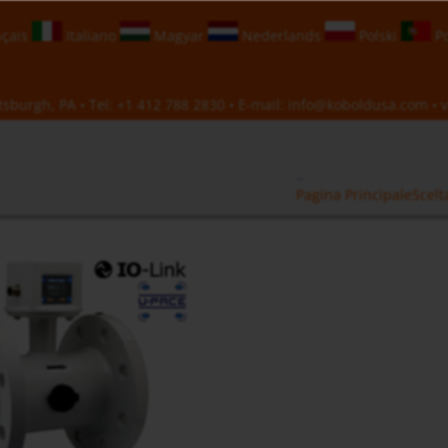
çais
Italiano
Magyar
Nederlands
Polski
Po
sburgh, PA • Tel:
+1 412 788 2830
• E-mail:
info@koboldusa.com
• v
Pagina Principale
Scelt