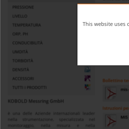
PRESSIONE
LIVELLO
This website uses c
TEMPERATURA
ORP, PH
CONDUCIBILITÀ
UMDITÀ
TORBIDITÀ
DENSITÀ
ACCESSORI
Bollettino te
TUTTI I PRODOTTI
mis-
KOBOLD Messring GmbH
Istruzioni pe
è una delle Aziende internazionali leader
MIS 
nella strumentazione, specializzata nel
monitoraggio, nella misura e nella