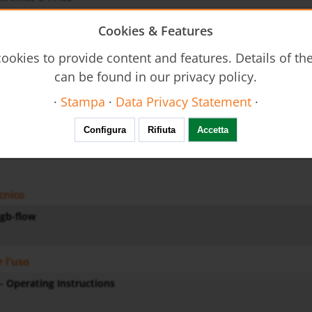
Cookies & Features
ookies to provide content and features. Details of t
can be found in our privacy policy.
·
Stampa
·
Data Privacy Statement
·
Configura
Rifiuta
Accetta
cnico
gb-flow
r l'uso
- Operating Instructions