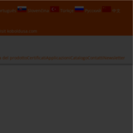
rtuguês
Slovenčina
Türkçe
Русский
中文
isit
koboldusa.com
a del prodotto
Certificati
Applicazioni
Catalogo
Contatti
Newsletter