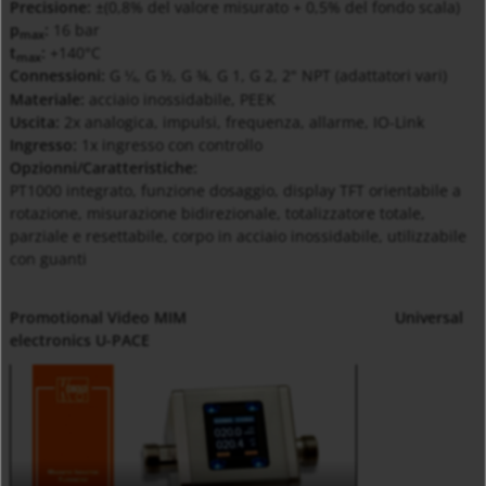
Precisione:
±(0,8% del valore misurato + 0,5% del fondo scala)
p
:
16 bar
max
t
:
+140°C
max
Connessioni:
G
, G ½, G ¾, G 1, G 2, 2" NPT (adattatori vari)
¼
Materiale:
acciaio inossidabile, PEEK
Uscita:
2x analogica, impulsi, frequenza, allarme, IO-Link
Ingresso:
1x ingresso con controllo
Opzionni/Caratteristiche:
PT1000 integrato, funzione dosaggio, display TFT orientabile a
rotazione, misurazione bidirezionale, totalizzatore totale,
parziale e resettabile, corpo in acciaio inossidabile, utilizzabile
con guanti
Promotional Video MIM
Universal
electronics U-PACE