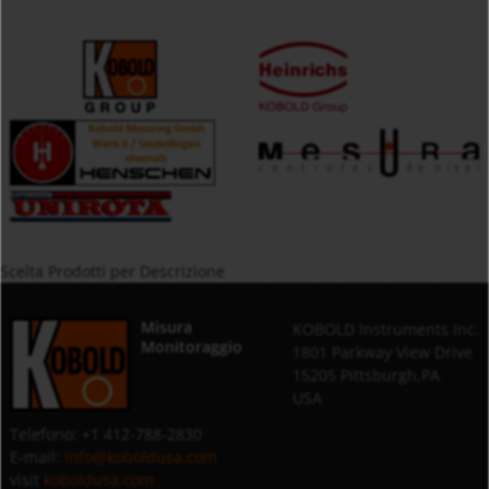
Scelta Prodotti per Descrizione
Misura
KOBOLD Instruments Inc.
Monitoraggio
1801 Parkway View Drive
15205 Pittsburgh,PA
USA
Telefono: +1 412-788-2830
E-mail:
info@koboldusa.com
visit
koboldusa.com