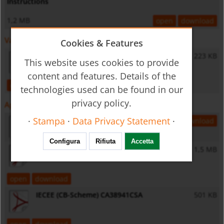
Instructions
1,2 MB
open
download
Varie
Cookies & Features
General Safety Instructions
223 KB
This website uses cookies to provide
content and features. Details of the
open
download
technologies used can be found in our
privacy policy.
Approvazioni
·
Stampa
·
Data Privacy Statement
·
2025F235-31 CPA
2,5 MB
open
download
Configura
Rifiuta
Accetta
cCSAus (ORDLOC) 80190658
1,5 MB
open
download
IECEE (CB-Scheme) CA38941CSA
501 KB