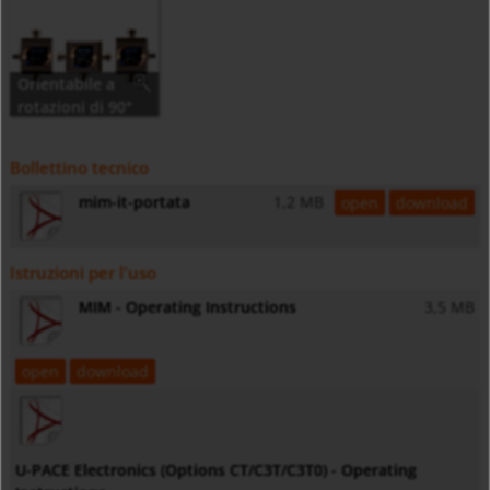
Orientabile a
rotazioni di 90°
Bollettino tecnico
mim-it-portata
1,2 MB
open
download
Istruzioni per l'uso
MIM - Operating Instructions
3,5 MB
open
download
U-PACE Electronics (Options CT/C3T/C3T0) - Operating