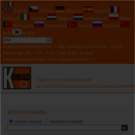
IT
English
Čeština
Deutsch
Español
Français
Italiano
Magyar
Nederlands
Polski
Português
Slovenčina
Türkçe
Русский
中文
한국의
KOBOLD Instruments Inc • 1801 Parkway View Drive • 15205
Pittsburgh, PA • Tel:
+1 412 788 2830
• E-mail:
info@koboldusa.com
• visit
koboldusa.com
Pagina Principale
Scelta del
prodotto
Certificati
Applicazioni
Catalogo
Contatti
N
Cerca prodotto
Parola chiave
Modello Kobold