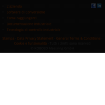
L`azienda
Software di Conversione
Come raggiungerci
Documentazione industriale
Tecnologia di controllo industriale
Stampa
·
Data Privacy Statement
·
General Terms & Conditions
·
Cookie e funzionalità
· Tutti i diritti sono riservati
© KOBOLD Messring GmbH