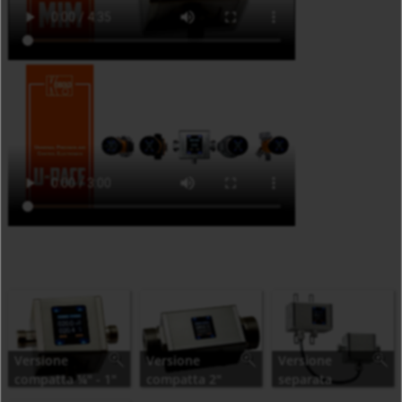
Versione
Versione
Versione
compatta ¼" - 1"
compatta 2"
separata