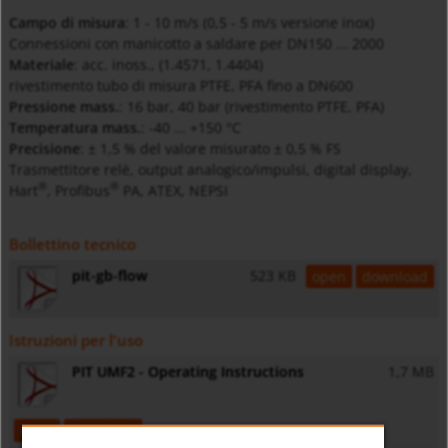
Campo di misura
: 1 - 10 m/s (0,5 - 5 m/s versione inox)
Connessioni con manicotto a saldare per DN150 ... 2000
Materiale
: acc. inoss., (1.4571, 1.4404)
rivestimento tubo di misura PTFE, PFA fino a DN600
Pressione mass.
: 16 bar, 40 bar (rivestimento PTFE, PFA)
Temperatura mass.
: -40 ... +150 °C
Precisione
: ± 1,5 % del valore misurato ± 0,5 % FS
Trasmettitore relè, output analogico/impulsi, digital display,
®
®
Hart
, Profibus
PA, ATEX, NEPSI
Bollettino tecnico
pit-gb-flow
523 KB
open
download
Istruzioni per l'uso
PIT UMF2 - Operating Instructions
1,7 MB
open
download