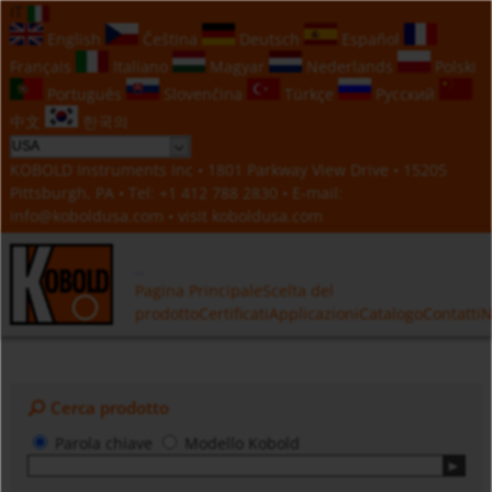
IT
English
Čeština
Deutsch
Español
Français
Italiano
Magyar
Nederlands
Polski
Português
Slovenčina
Türkçe
Русский
中文
한국의
KOBOLD Instruments Inc • 1801 Parkway View Drive • 15205
Pittsburgh, PA • Tel:
+1 412 788 2830
• E-mail:
info@koboldusa.com
• visit
koboldusa.com
Pagina Principale
Scelta del
prodotto
Certificati
Applicazioni
Catalogo
Contatti
N
Cerca prodotto
Parola chiave
Modello Kobold