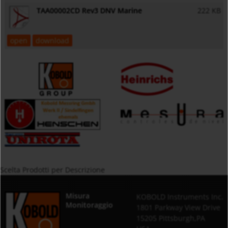
TAA00002CD Rev3 DNV Marine
222 KB
open
download
Scelta Prodotti per Descrizione
Misura
KOBOLD Instruments Inc.
Monitoraggio
1801 Parkway View Drive
15205 Pittsburgh,PA