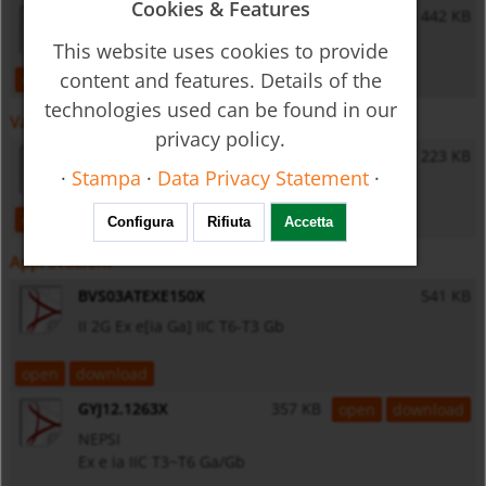
Cookies & Features
PIT - Operating Instructions
442 KB
This website uses cookies to provide
content and features. Details of the
open
download
technologies used can be found in our
Varie
privacy policy.
General Safety Instructions
223 KB
·
Stampa
·
Data Privacy Statement
·
open
download
Configura
Rifiuta
Accetta
Approvazioni
BVS03ATEXE150X
541 KB
II 2G Ex e[ia Ga] IIC T6-T3 Gb
open
download
GYJ12.1263X
357 KB
open
download
NEPSI
Ex e ia IIC T3~T6 Ga/Gb