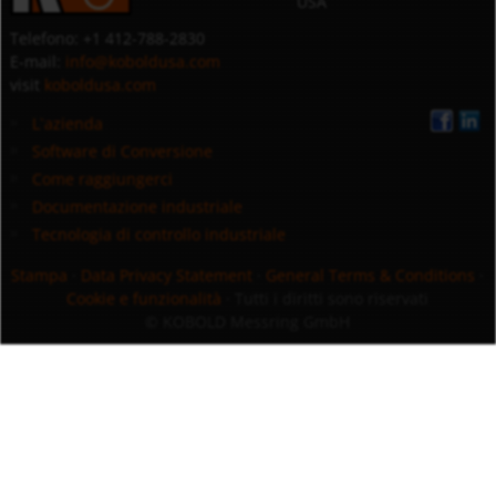
USA
Telefono: +1 412-788-2830
E-mail:
info@koboldusa.com
visit
koboldusa.com
L`azienda
Software di Conversione
Come raggiungerci
Documentazione industriale
Tecnologia di controllo industriale
Stampa
·
Data Privacy Statement
·
General Terms & Conditions
·
Cookie e funzionalità
· Tutti i diritti sono riservati
© KOBOLD Messring GmbH