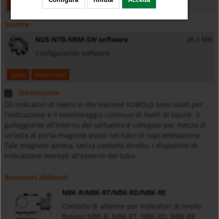
open
download
Scarica
NUS-NTB-NRM-SW software
28,3 MB
Configuration software
open
download
Descrizione
Gli indicatori di livello in derivazione KOBOLD sono usati per
l'indicazione e il monitoraggio continuo di livelli di liquidi. Il
galleggiante all'interno del serbatoio è collegato per mezzo di
un'asta al porta-magnete posto nel tubo di sopraelevazione.
Tale magnete aziona, senza contatto diretto, i dispositivi di
indicazione montati all'esterno del tubo.
Accessori abbinati
NBK-R/NBK-RT/NBK-RD/NBK-RE
Contatto di allarme per indicatori di livello
Bypass NBK-R, NBK-RT, NBK-RD, NBK-RE