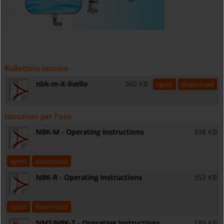
Bollettino tecnico
nbk-m-it-livello
360 KB
open
download
Istruzioni per l'uso
NBK-M - Operating Instructions
338 KB
open
download
NBK-R - Operating Instructions
352 KB
open
download
NMT/NBK-T - Operating Instructions
189 KB