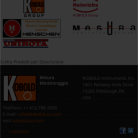
Scelta Prodotti per Descrizione
Misura
KOBOLD Instruments Inc.
Monitoraggio
1801 Parkway View Drive
15205 Pittsburgh,PA
USA
Telefono: +1 412-788-2830
E-mail:
info@koboldusa.com
visit
koboldusa.com
L`azienda