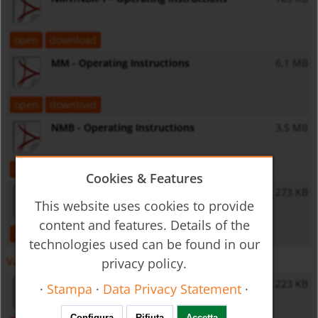
open
download
MM - Operating Instructions
6,1 MB
open
download
NMB - Operating Instructions
3,5 MB
open
download
Cookies & Features
NMS - Operating Instructions
273 KB
This website uses cookies to provide
content and features. Details of the
open
download
technologies used can be found in our
Varie
privacy policy.
General Safety Instructions
223 KB
·
Stampa
·
Data Privacy Statement
·
Configura
Rifiuta
Accetta