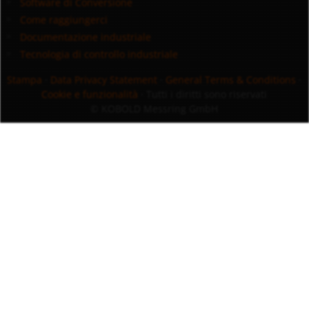
Software di Conversione
Come raggiungerci
Documentazione industriale
Tecnologia di controllo industriale
Stampa
·
Data Privacy Statement
·
General Terms & Conditions
·
Cookie e funzionalità
· Tutti i diritti sono riservati
© KOBOLD Messring GmbH