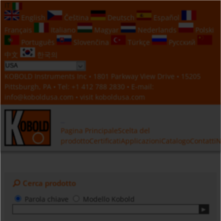
IT
English
Čeština
Deutsch
Español
Français
Italiano
Magyar
Nederlands
Polski
Português
Slovenčina
Türkçe
Русский
中文
한국의
KOBOLD Instruments Inc • 1801 Parkway View Drive • 15205
Pittsburgh, PA • Tel:
+1 412 788 2830
• E-mail:
info@koboldusa.com
• visit
koboldusa.com
Pagina Principale
Scelta del
prodotto
Certificati
Applicazioni
Catalogo
Contatti
N
Cerca prodotto
Parola chiave
Modello Kobold