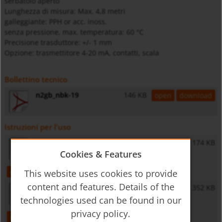
serbatoio aperto
Lunghezza di misura: Max. 4,8 metri
galleggiante: PPH or acc. inoss.
senza pressione, max. temperatura: 60 °C
Precisione trasduttore: +/- 1 mm
Opzione: trasmettitore 4-20 mA, contatti, scala
Bollettino tecnico
n2gb_nbk-19
146 KB
open
download
Istruzioni per l'uso
NBK-19 - Operating Instructions
174 KB
Cookies & Features
open
download
This website uses cookies to provide
content and features. Details of the
NBK-R - Operating Instructions
352 KB
technologies used can be found in our
privacy policy.
open
download