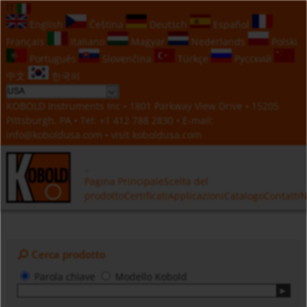
IT
English
Čeština
Deutsch
Español
Français
Italiano
Magyar
Nederlands
Polski
Português
Slovenčina
Türkçe
Русский
中文
한국의
KOBOLD Instruments Inc • 1801 Parkway View Drive • 15205
Pittsburgh, PA • Tel:
+1 412 788 2830
• E-mail:
info@koboldusa.com
• visit
koboldusa.com
Pagina Principale
Scelta del
prodotto
Certificati
Applicazioni
Catalogo
Contatti
N
Cerca prodotto
Parola chiave
Modello Kobold