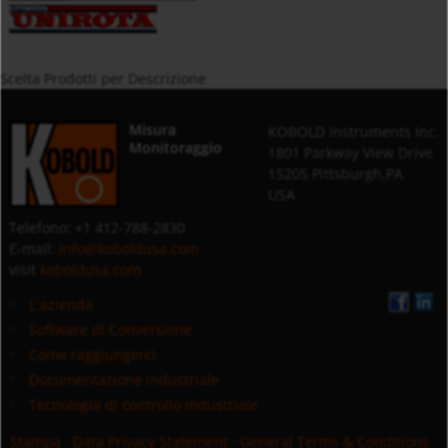
Scelta Prodotti per Descrizione
Misura
KOBOLD Instruments Inc.
Monitoraggio
1801 Parkway View Drive
15205 Pittsburgh,PA
USA
Telefono: +1 412-788-2830
E-mail:
info@koboldusa.com
visit
koboldusa.com
L`azienda
Software di Conversione
Come raggiungerci
Documentazione industriale
Tecnologia di controllo industriale
Stampa
·
Data Privacy Statement
·
General Terms & Conditions
·