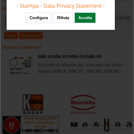
·
Stampa
·
Data Privacy Statement
·
Varie
General Safety Instructions
223 KB
Configura
Rifiuta
Accetta
open
download
Accessori abbinati
NBK-R/NBK-RT/NBK-RD/NBK-RE
Contatto di allarme per indicatori di livello
Bypass NBK-R, NBK-RT, NBK-RD, NBK-RE