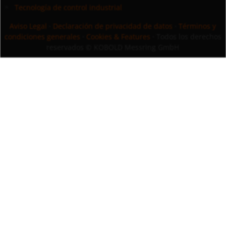
Tecnología de control industrial
Aviso Legal
·
Declaración de privacidad de datos
·
Términos y
condiciones generales
·
Cookies & Features
· Todos los derechos
reservados
© KOBOLD Messring GmbH