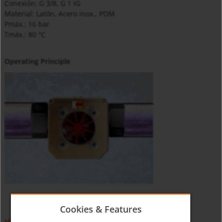
Conexión: G 3/8, G 1 IG
Material: Latón, Acero inox., POM
Pmáx.: 16 bar
Tmáx.: 80 °C
Operating Principle
Cookies & Features
Hoja de datos