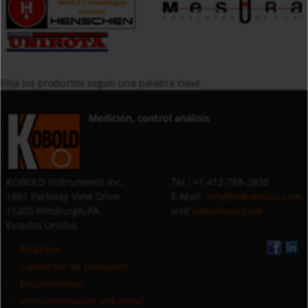
Elija los productos según una palabra clave
Medición, control análisis
KOBOLD Instruments Inc.
Tel.: +1 412-788-2830
1801 Parkway View Drive
E-Mail:
info@koboldusa.com
15205 Pittsburgh,PA
visit
koboldusa.com
Estados Unidos
Empresa
Conversor de Unidades
Encuéntrenos
Instrumentación industrial