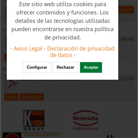
Este sitio web utiliza cookies para
dih-es-caudal
188 KB
open
download
ofrecer contenidos y funciones. Los
detalles de las tecnologías utilizadas
pueden encontrarse en nuestra política
Instrucciones de operación
de privacidad.
DIH - Operating Instructions
298 KB
·
Aviso Legal
·
Declaración de privacidad
de datos
·
open
download
Configurar
Rechazar
Aceptar
Varios
General Safety Instructions
223 KB
open
download