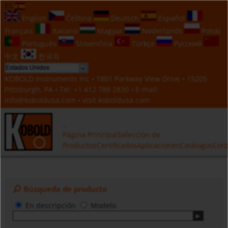
ES
English
Čeština
Deutsch
Español
Français
Italiano
Magyar
Nederlands
Polski
Português
Slovenčina
Türkçe
Русский
中文
한국의
KOBOLD Instruments Inc • 1801 Parkway View Drive • 15205
Pittsburgh, PA • Tel:
+1 412 788 2830
• E-mail:
info@koboldusa.com
• visit
koboldusa.com
Página Principal
Selección de
Productos
Certificados
Aplicaciones
Catálogos
Cont
Búsqueda de producto
En descripción
Modelo