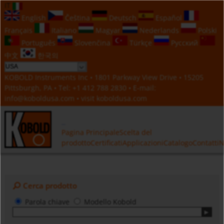
IT
English
Čeština
Deutsch
Español
Français
Italiano
Magyar
Nederlands
Polski
Português
Slovenčina
Türkçe
Русский
中文
한국의
KOBOLD Instruments Inc • 1801 Parkway View Drive • 15205
Pittsburgh, PA • Tel:
+1 412 788 2830
• E-mail:
info@koboldusa.com
• visit
koboldusa.com
Pagina Principale
Scelta del
prodotto
Certificati
Applicazioni
Catalogo
Contatti
N
Cerca prodotto
Parola chiave
Modello Kobold