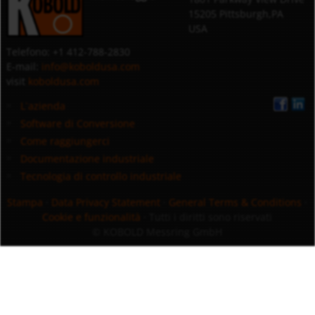
15205 Pittsburgh,PA
USA
Telefono: +1 412-788-2830
E-mail:
info@koboldusa.com
visit
koboldusa.com
L`azienda
Software di Conversione
Come raggiungerci
Documentazione industriale
Tecnologia di controllo industriale
Stampa
·
Data Privacy Statement
·
General Terms & Conditions
·
Cookie e funzionalità
· Tutti i diritti sono riservati
© KOBOLD Messring GmbH