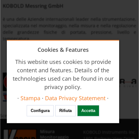
KOBOLD Messring GmbH
è una delle Aziende internazionali leader nella strumentazione,
specializzata nel monitoraggio, nella misura e nella regolazione
delle grandezze fisiche di portata, pressione, livello e
temperatura.
Cookies & Features
This website uses cookies to provide
content and features. Details of the
technologies used can be found in our
privacy policy.
·
Stampa
·
Data Privacy Statement
·
Configura
Rifiuta
Accetta
Scelta Prodotti per Descrizione
Misura
KOBOLD Instruments Inc.
Monitoraggio
1801 Parkway View Drive