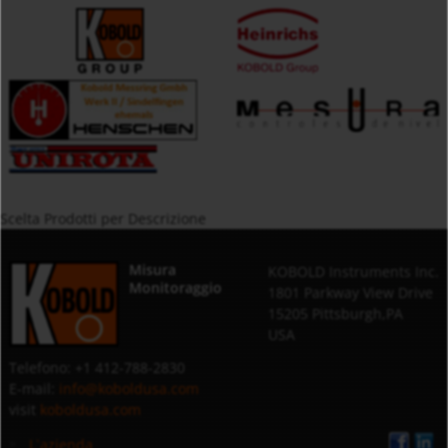
Scelta Prodotti per Descrizione
Misura
KOBOLD Instruments Inc.
Monitoraggio
1801 Parkway View Drive
15205 Pittsburgh,PA
USA
Telefono: +1 412-788-2830
E-mail:
info@koboldusa.com
visit
koboldusa.com
L`azienda