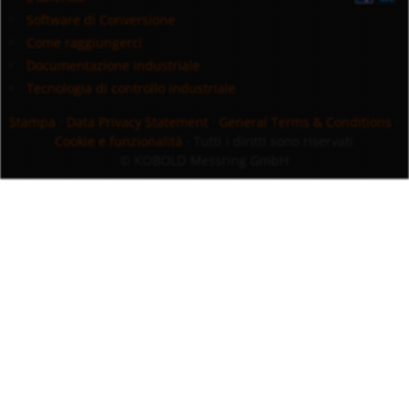
Software di Conversione
Come raggiungerci
Documentazione industriale
Tecnologia di controllo industriale
Stampa
·
Data Privacy Statement
·
General Terms & Conditions
·
Cookie e funzionalità
· Tutti i diritti sono riservati
© KOBOLD Messring GmbH