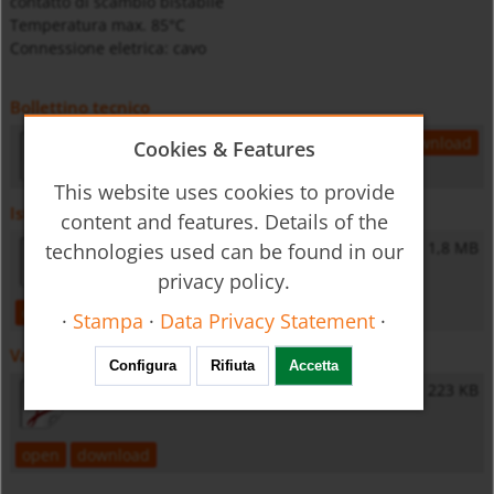
contatto di scambio bistabile
Temperatura max. 85°C
Connessione eletrica: cavo
Bollettino tecnico
nbk-03-atex-gb-level
1,4 MB
open
download
Cookies & Features
This website uses cookies to provide
Istruzioni per l'uso
content and features. Details of the
NBK-RA - Operating instructions
1,8 MB
technologies used can be found in our
privacy policy.
open
download
·
Stampa
·
Data Privacy Statement
·
Varie
Configura
Rifiuta
Accetta
General Safety Instructions
223 KB
open
download