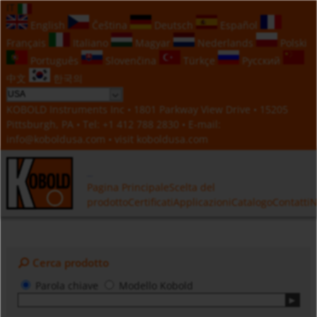
IT
English
Čeština
Deutsch
Español
Français
Italiano
Magyar
Nederlands
Polski
Português
Slovenčina
Türkçe
Русский
中文
한국의
KOBOLD Instruments Inc • 1801 Parkway View Drive • 15205
Pittsburgh, PA • Tel:
+1 412 788 2830
• E-mail:
info@koboldusa.com
• visit
koboldusa.com
Pagina Principale
Scelta del
prodotto
Certificati
Applicazioni
Catalogo
Contatti
N
Cerca prodotto
Parola chiave
Modello Kobold