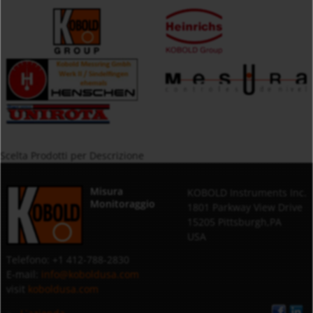
Scelta Prodotti per Descrizione
Misura
KOBOLD Instruments Inc.
Monitoraggio
1801 Parkway View Drive
15205 Pittsburgh,PA
USA
Telefono: +1 412-788-2830
E-mail:
info@koboldusa.com
visit
koboldusa.com