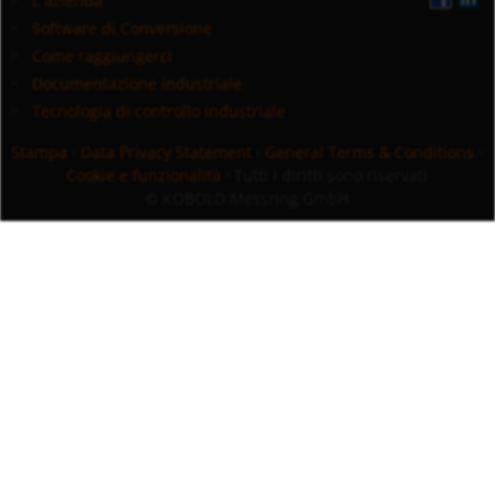
L`azienda
Software di Conversione
Come raggiungerci
Documentazione industriale
Tecnologia di controllo industriale
Stampa
·
Data Privacy Statement
·
General Terms & Conditions
·
Cookie e funzionalità
· Tutti i diritti sono riservati
© KOBOLD Messring GmbH