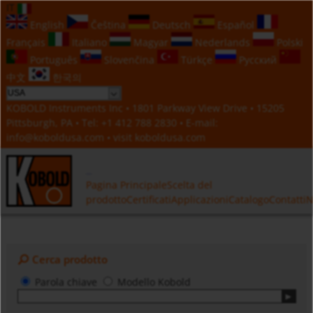
IT
English
Čeština
Deutsch
Español
Français
Italiano
Magyar
Nederlands
Polski
Português
Slovenčina
Türkçe
Русский
中文
한국의
KOBOLD Instruments Inc • 1801 Parkway View Drive • 15205
Pittsburgh, PA • Tel:
+1 412 788 2830
• E-mail:
info@koboldusa.com
• visit
koboldusa.com
Pagina Principale
Scelta del
prodotto
Certificati
Applicazioni
Catalogo
Contatti
N
Cerca prodotto
Parola chiave
Modello Kobold