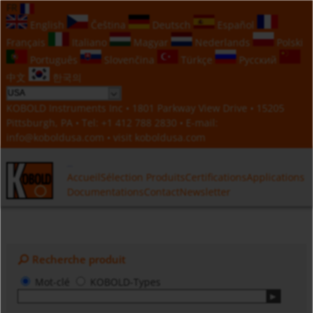
FR
English
Čeština
Deutsch
Español
Français
Italiano
Magyar
Nederlands
Polski
Português
Slovenčina
Türkçe
Русский
中文
한국의
KOBOLD Instruments Inc • 1801 Parkway View Drive • 15205
Pittsburgh, PA • Tel:
+1 412 788 2830
• E-mail:
info@koboldusa.com
• visit
koboldusa.com
Accueil
Sélection Produits
Certifications
Applications
Documentations
Contact
Newsletter
Recherche produit
Mot-clé
KOBOLD-Types