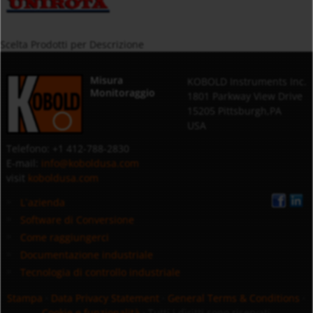
Scelta Prodotti per Descrizione
Misura
KOBOLD Instruments Inc.
Monitoraggio
1801 Parkway View Drive
15205 Pittsburgh,PA
USA
Telefono: +1 412-788-2830
E-mail:
info@koboldusa.com
visit
koboldusa.com
L`azienda
Software di Conversione
Come raggiungerci
Documentazione industriale
Tecnologia di controllo industriale
Stampa
·
Data Privacy Statement
·
General Terms & Conditions
·
Cookie e funzionalità
· Tutti i diritti sono riservati