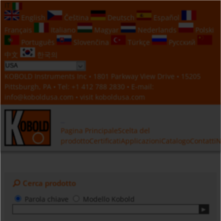
IT
English
Čeština
Deutsch
Español
Français
Italiano
Magyar
Nederlands
Polski
Português
Slovenčina
Türkçe
Русский
中文
한국의
KOBOLD Instruments Inc • 1801 Parkway View Drive • 15205
Pittsburgh, PA • Tel:
+1 412 788 2830
• E-mail:
info@koboldusa.com
• visit
koboldusa.com
Pagina Principale
Scelta del
prodotto
Certificati
Applicazioni
Catalogo
Contatti
N
Cerca prodotto
Parola chiave
Modello Kobold