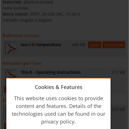
Materiale
: plastica (corpo)
rame (sonda)
Micro switch
: SPDT, 24-250 VAC, 15 (8) A
contatto singolo o doppio
Bollettino tecnico
tea-r-it-temperatura
449 KB
open
download
Istruzioni per l'uso
TEA-R - Operating Instructions
217 KB
Cookies & Features
open
download
This website uses cookies to provide
Varie
content and features. Details of the
General Safety Instructions
223 KB
technologies used can be found in our
privacy policy.
open
download