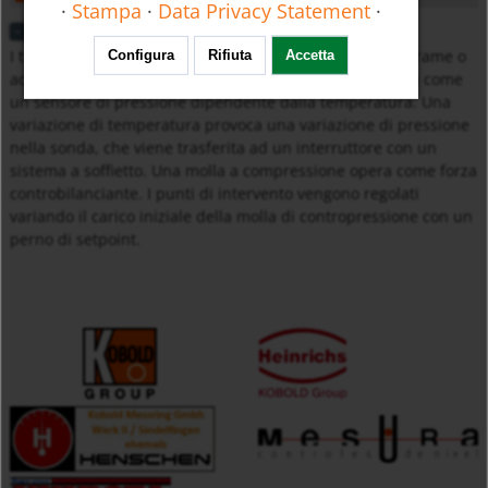
·
Stampa
·
Data Privacy Statement
·
Descrizione
I termostati per interni sono costruiti con una sonda in rame o
Configura
Rifiuta
Accetta
acciaio inossidabile a riempimento liquido che funziona come
un sensore di pressione dipendente dalla temperatura. Una
variazione di temperatura provoca una variazione di pressione
nella sonda, che viene trasferita ad un interruttore con un
sistema a soffietto. Una molla a compressione opera come forza
controbilanciante. I punti di intervento vengono regolati
variando il carico iniziale della molla di contropressione con un
perno di setpoint.