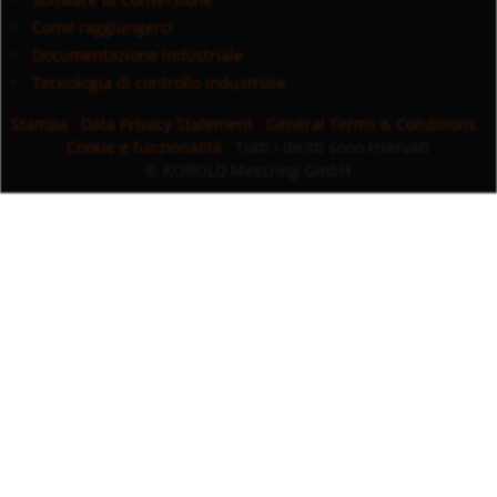
Come raggiungerci
Documentazione industriale
Tecnologia di controllo industriale
Stampa
·
Data Privacy Statement
·
General Terms & Conditions
·
Cookie e funzionalità
· Tutti i diritti sono riservati
© KOBOLD Messring GmbH