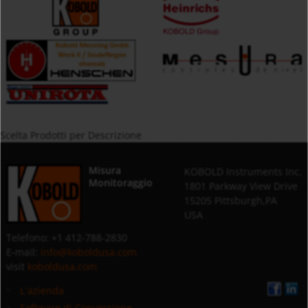
Scelta Prodotti per Descrizione
Misura
KOBOLD Instruments Inc.
Monitoraggio
1801 Parkway View Drive
15205 Pittsburgh,PA
USA
Telefono: +1 412-788-2830
E-mail:
info@koboldusa.com
visit
koboldusa.com
L`azienda
Software di Conversione