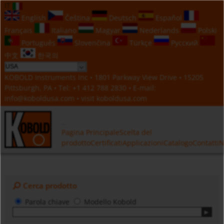
IT
English
Čeština
Deutsch
Español
Français
Italiano
Magyar
Nederlands
Polski
Português
Slovenčina
Türkçe
Русский
中文
한국의
KOBOLD Instruments Inc • 1801 Parkway View Drive • 15205
Pittsburgh, PA • Tel:
+1 412 788 2830
• E-mail:
info@koboldusa.com
• visit
koboldusa.com
Pagina Principale
Scelta del
prodotto
Certificati
Applicazioni
Catalogo
Contatti
N
Cerca prodotto
Parola chiave
Modello Kobold