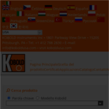
IT
English
Čeština
Deutsch
Español
Français
Italiano
Magyar
Nederlands
Polski
Português
Slovenčina
Türkçe
Русский
中文
한국의
KOBOLD Instruments Inc • 1801 Parkway View Drive • 15205
Pittsburgh, PA • Tel:
+1 412 788 2830
• E-mail:
info@koboldusa.com
• visit
koboldusa.com
Pagina Principale
Scelta del
prodotto
Certificati
Applicazioni
Catalogo
Contatti
N
Cerca prodotto
Parola chiave
Modello Kobold