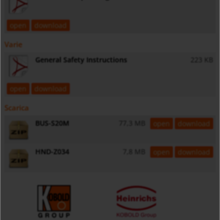
open
download
Varie
General Safety Instructions
223 KB
open
download
Scarica
BUS-S20M
77,3 MB
open
download
HND-Z034
7,8 MB
open
download