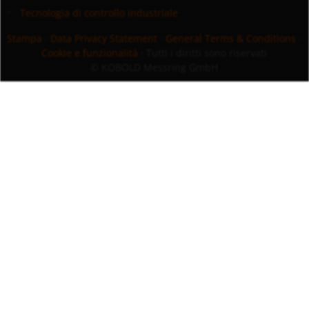
Tecnologia di controllo industriale
Stampa
·
Data Privacy Statement
·
General Terms & Conditions
·
Cookie e funzionalità
· Tutti i diritti sono riservati
© KOBOLD Messring GmbH