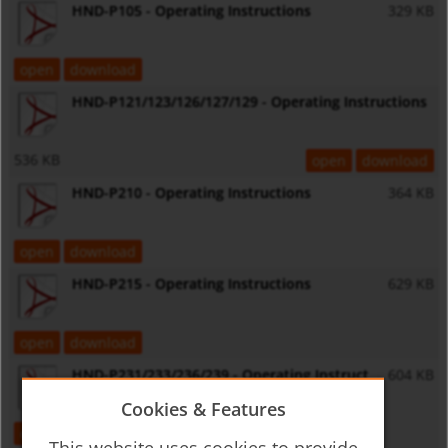
HND-P105 - Operating Instructions
329 KB
open
download
HND-P121/123/126/127/129 - Operating Instructions
536 KB
open
download
HND-P210 - Operating Instructions
364 KB
open
download
HND-P215 - Operating Instructions
629 KB
open
download
HND-P231/233/236/239 - Operating Instruct
604 KB
Cookies & Features
open
download
This website uses cookies to provide