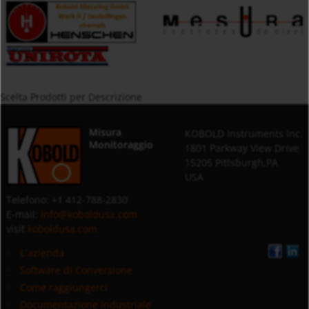
Scelta Prodotti per Descrizione
Misura
KOBOLD Instruments Inc.
Monitoraggio
1801 Parkway View Drive
15205 Pittsburgh,PA
USA
Telefono: +1 412-788-2830
E-mail:
info@koboldusa.com
visit
koboldusa.com
L`azienda
Software di Conversione
Come raggiungerci
Documentazione industriale