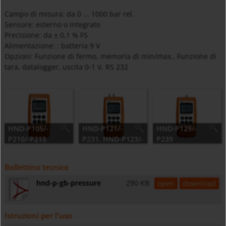
Campo di misura: da 0 ... 1000 bar rel.
Sensore: esterno o integrato
Precisione: da ± 0,1 % FS
Alimentazione: : batteria 9 V
Opzioni: Funzione di fermo, memoria di min/max., Funzione di
tara, datalogger, uscita 0-1 V, RS 232
HND-P105/-
HND-P121/-
HND-P129/-
P210/-P215
P231, HND-P123/-
P239
P233, HND-P126/-
P236, HND-P127
Bollettino tecnico
hnd-p-gb-pressure
290 KB
open
download
Istruzioni per l'uso