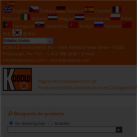
ES
English
Čeština
Deutsch
Español
Français
Italiano
Magyar
Nederlands
Polski
Português
Slovenčina
Türkçe
Русский
中文
한국의
KOBOLD Instruments Inc • 1801 Parkway View Drive • 15205
Pittsburgh, PA • Tel:
+1 412 788 2830
• E-mail:
info@koboldusa.com
• visit
koboldusa.com
Página Principal
Selección de
Productos
Certificados
Aplicaciones
Catálogos
Con
Búsqueda de producto
En descripción
Modelo