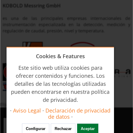
KOBOLD Messring GmbH
es una de las principales empresas internacionales de
instrumentación especializada en la detección, medición y
regulación de caudal, presión, nivel y temperatura.
Cookies & Features
Este sitio web utiliza cookies para
ofrecer contenidos y funciones. Los
detalles de las tecnologías utilizadas
pueden encontrarse en nuestra política
de privacidad.
Elija los productos según una palabra clave
·
Aviso Legal
·
Declaración de privacidad
de datos
·
Medición, control análisis
Configurar
Rechazar
Aceptar