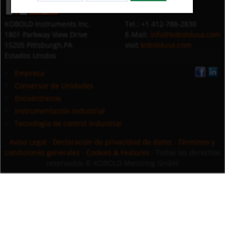
KOBOLD Instruments Inc.
Tel.: +1 412-788-2830
1801 Parkway View Drive
E-Mail:
info@koboldusa.com
15205 Pittsburgh,PA
visit
koboldusa.com
Estados Unidos
Empresa
Conversor de Unidades
Encuéntrenos
Instrumentación industrial
Tecnología de control industrial
Aviso Legal
·
Declaración de privacidad de datos
·
Términos y
condiciones generales
·
Cookies & Features
· Todos los derechos
reservados
© KOBOLD Messring GmbH