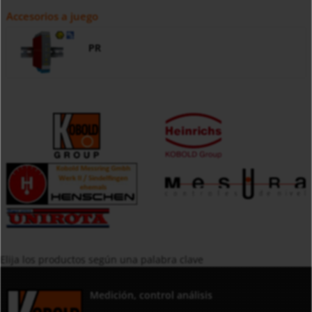
Accesorios a juego
PR
Elija los productos según una palabra clave
Medición, control análisis