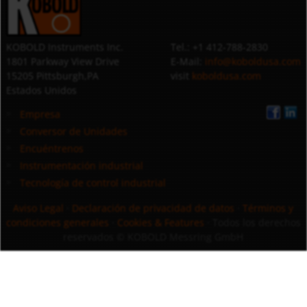
KOBOLD Instruments Inc.
Tel.: +1 412-788-2830
1801 Parkway View Drive
E-Mail:
info@koboldusa.com
15205 Pittsburgh,PA
visit
koboldusa.com
Estados Unidos
Empresa
Conversor de Unidades
Encuéntrenos
Instrumentación industrial
Tecnología de control industrial
Aviso Legal
·
Declaración de privacidad de datos
·
Términos y
condiciones generales
·
Cookies & Features
· Todos los derechos
reservados
© KOBOLD Messring GmbH