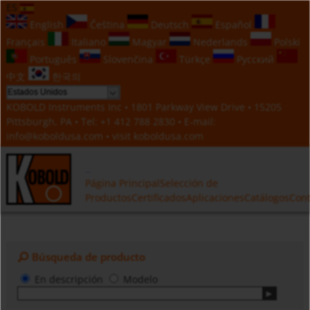
ES
English
Čeština
Deutsch
Español
Français
Italiano
Magyar
Nederlands
Polski
Português
Slovenčina
Türkçe
Русский
中文
한국의
KOBOLD Instruments Inc • 1801 Parkway View Drive • 15205
Pittsburgh, PA • Tel:
+1 412 788 2830
• E-mail:
info@koboldusa.com
• visit
koboldusa.com
Página Principal
Selección de
Productos
Certificados
Aplicaciones
Catálogos
Cont
Búsqueda de producto
En descripción
Modelo