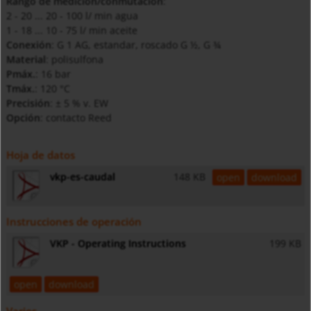
Rango de medición/conmutación
:
2 - 20 ... 20 - 100 l/ min agua
1 - 18 ... 10 - 75 l/ min aceite
Conexión
: G 1 AG, estandar, roscado G ½, G ¾
Material
: polisulfona
Pmáx.
: 16 bar
Tmáx.
: 120 °C
Precisión
: ± 5 % v. EW
Opción
: contacto Reed
Hoja de datos
vkp-es-caudal
148 KB
open
download
Instrucciones de operación
VKP - Operating Instructions
199 KB
open
download