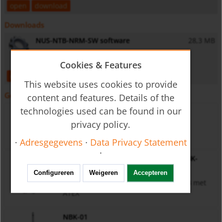
open
download
Downloads
NUS-NTB-NRM-SW software
28,3 MB
Configuration software
Cookies & Features
open
download
This website uses cookies to provide
Geschikt voor
content and features. Details of the
technologies used can be found in our
NBK-03/NBK-06/NBK-07/NBK-10/NBK-
31/NBK-32/NBK-33
privacy policy.
Bypass niveaumeting NBK-03..NBK-33
·
Adresgegevens
·
Data Privacy Statement
·
NBK-ATEX/NBK-03/NBK-06/NBK-07/NBK-
10/NBK-31/NBK-32/NBK-33
Configureren
Weigeren
Accepteren
Bypass niveaumeting NBK-03...NBK-33 met
ATEX
NBK-01