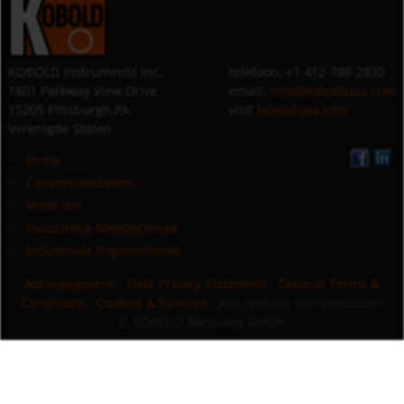
KOBOLD Instruments Inc.
telefoon: +1 412-788-2830
1801 Parkway View Drive
email:
info@koboldusa.com
15205 Pittsburgh,PA
visit
koboldusa.com
Verenigde Staten
Firma
Conversietabellen
Vindt ons
Industriele Meettechniek
Industriele Regeltechniek
Adresgegevens
·
Data Privacy Statement
·
General Terms &
Conditions
·
Cookies & functies
· Alle rechten voorbehouden
© KOBOLD Messring GmbH