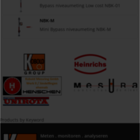
Bypass niveaumeting Low cost NBK-01
NBK-M
Mini Bypass niveaumeting NBK-M
Products by Keyword
Meten . monitoren . analyseren