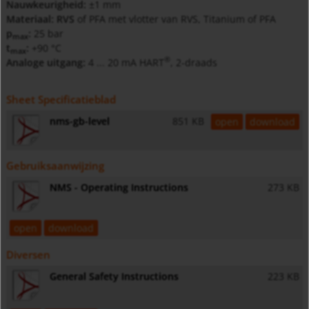
Nauwkeurigheid:
±1 mm
Materiaal: RVS
of PFA met vlotter van RVS, Titanium of PFA
p
:
25 bar
max
t
:
+90 °C
max
®
Analoge uitgang:
4 ... 20 mA HART
, 2-draads
Sheet Specificatieblad
nms-gb-level
851 KB
open
download
Gebruiksaanwijzing
NMS - Operating Instructions
273 KB
open
download
Diversen
General Safety Instructions
223 KB