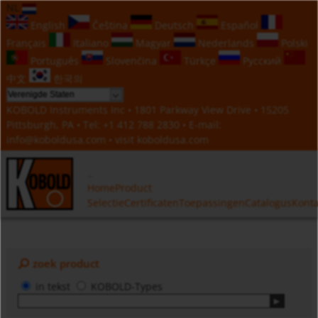
NL
English
Čeština
Deutsch
Español
Français
Italiano
Magyar
Nederlands
Polski
Português
Slovenčina
Türkçe
Русский
中文
한국의
KOBOLD Instruments Inc • 1801 Parkway View Drive • 15205
Pittsburgh, PA • Tel:
+1 412 788 2830
• E-mail:
info@koboldusa.com
• visit
koboldusa.com
Home
Product
Selectie
Certificaten
Toepassingen
Catalogus
Konta
zoek product
in tekst
KOBOLD-Types