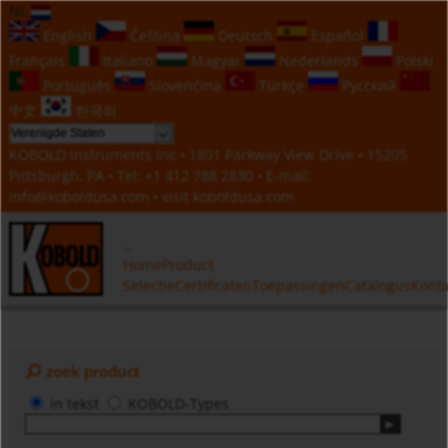
NL
English
Čeština
Deutsch
Español
Français
Italiano
Magyar
Nederlands
Polski
Português
Slovenčina
Türkçe
Русский
中文
한국의
KOBOLD Instruments Inc • 1801 Parkway View Drive • 15205
Pittsburgh, PA • Tel:
+1 412 788 2830
• E-mail:
info@koboldusa.com
• visit
koboldusa.com
Home
Product
Selectie
Certificaten
Toepassingen
Catalogus
Konta
zoek product
in tekst
KOBOLD-Types