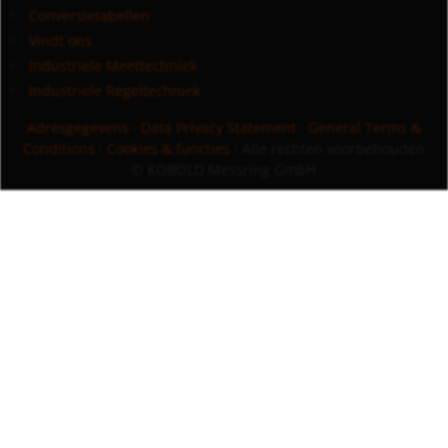
Conversietabellen
Vindt ons
Industriele Meettechniek
Industriele Regeltechniek
Adresgegevens
·
Data Privacy Statement
·
General Terms &
Conditions
·
Cookies & functies
· Alle rechten voorbehouden
© KOBOLD Messring GmbH