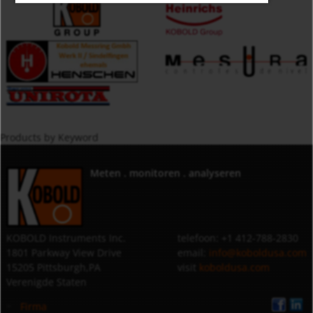
Products by Keyword
Meten . monitoren . analyseren
KOBOLD Instruments Inc.
telefoon: +1 412-788-2830
1801 Parkway View Drive
email:
info@koboldusa.com
15205 Pittsburgh,PA
visit
koboldusa.com
Verenigde Staten
Firma