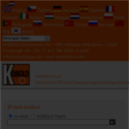
NL
English
Čeština
Deutsch
Español
Français
Italiano
Magyar
Nederlands
Polski
Português
Slovenčina
Türkçe
Русский
中文
한국의
KOBOLD Instruments Inc • 1801 Parkway View Drive • 15205
Pittsburgh, PA • Tel:
+1 412 788 2830
• E-mail:
info@koboldusa.com
• visit
koboldusa.com
Home
Product
Selectie
Certificaten
Toepassingen
Catalogus
Konta
zoek product
in tekst
KOBOLD-Types