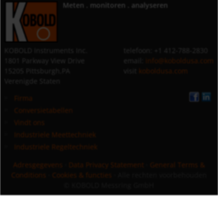
Meten . monitoren . analyseren
KOBOLD Instruments Inc.
telefoon: +1 412-788-2830
1801 Parkway View Drive
email:
info@koboldusa.com
15205 Pittsburgh,PA
visit
koboldusa.com
Verenigde Staten
Firma
Conversietabellen
Vindt ons
Industriele Meettechniek
Industriele Regeltechniek
Adresgegevens
·
Data Privacy Statement
·
General Terms &
Conditions
·
Cookies & functies
· Alle rechten voorbehouden
© KOBOLD Messring GmbH