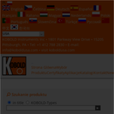
PL
English
Čeština
Deutsch
Español
Français
Italiano
Magyar
Nederlands
Polski
Português
Slovenčina
Türkçe
Русский
中文
한국의
KOBOLD Instruments Inc • 1801 Parkway View Drive • 15205
Pittsburgh, PA • Tel:
+1 412 788 2830
• E-mail:
info@koboldusa.com
• visit
koboldusa.com
Strona Glówna
Wybór
Produktu
Certyfikaty
Aplikacje
Katalogi
Kontakt
New
Szukanie produktu
in title
KOBOLD-Types