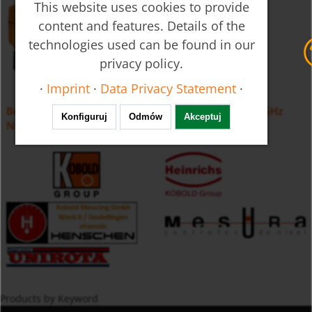
This website uses cookies to provide
content and features. Details of the
technologies used can be found in our
privacy policy.
·
Imprint
·
Data Privacy Statement
·
Bezkontaktowy radarowy przetwornik poziomu 80 GHz
Konfiguruj
Odmów
Akceptuj
NRE
Products by Keyword