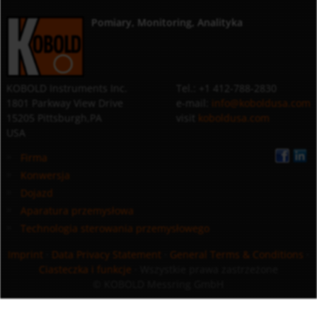
Pomiary, Monitoring, Analityka
KOBOLD Instruments Inc.
Tel.: +1 412-788-2830
1801 Parkway View Drive
e-mail:
info@koboldusa.com
15205 Pittsburgh,PA
visit
koboldusa.com
USA
Firma
Konwersja
Dojazd
Aparatura przemysłowa
Technologia sterowania przemysłowego
Imprint
·
Data Privacy Statement
·
General Terms & Conditions
·
Ciasteczka i funkcje
· Wszystkie prawa zastrzeżone
© KOBOLD Messring GmbH