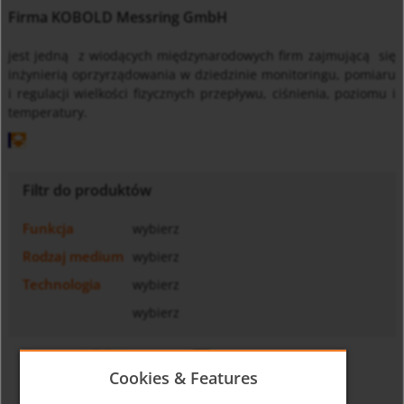
Firma KOBOLD Messring GmbH
jest jedną z wiodących międzynarodowych firm zajmującą si
ę
in
ż
ynierią oprzyrządowania w dziedzinie monitoringu, pomiaru
i regulacji wielko
ś
ci fizycznych przepływu, ci
ś
nienia, poziomu i
temperatury.
Filtr do produktów
Funkcja
wybierz
Rodzaj medium
wybierz
Technologia
wybierz
wybierz
Cookies & Features