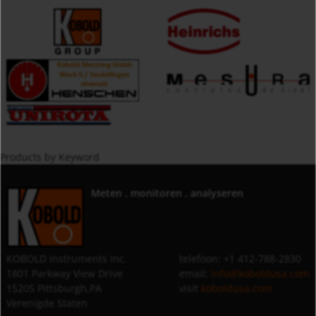
Products by Keyword
Meten . monitoren . analyseren
KOBOLD Instruments Inc.
telefoon: +1 412-788-2830
1801 Parkway View Drive
email:
info@koboldusa.com
15205 Pittsburgh,PA
visit
koboldusa.com
Verenigde Staten