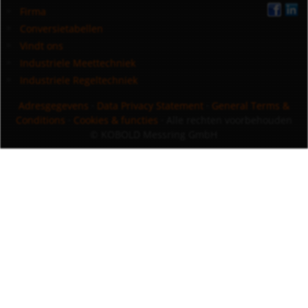
Firma
Conversietabellen
Vindt ons
Industriele Meettechniek
Industriele Regeltechniek
Adresgegevens
·
Data Privacy Statement
·
General Terms &
Conditions
·
Cookies & functies
· Alle rechten voorbehouden
© KOBOLD Messring GmbH