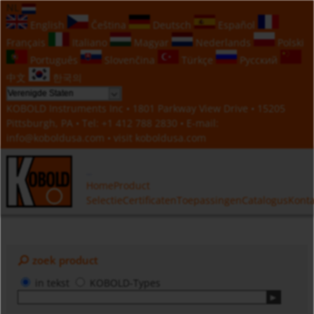
NL
English
Čeština
Deutsch
Español
Français
Italiano
Magyar
Nederlands
Polski
Português
Slovenčina
Türkçe
Русский
中文
한국의
KOBOLD Instruments Inc • 1801 Parkway View Drive • 15205
Pittsburgh, PA • Tel:
+1 412 788 2830
• E-mail:
info@koboldusa.com
• visit
koboldusa.com
Home
Product
Selectie
Certificaten
Toepassingen
Catalogus
Konta
zoek product
in tekst
KOBOLD-Types