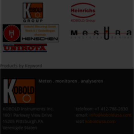
Products by Keyword
Meten . monitoren . analyseren
KOBOLD Instruments Inc.
telefoon: +1 412-788-2830
1801 Parkway View Drive
email:
info@koboldusa.com
15205 Pittsburgh,PA
visit
koboldusa.com
Verenigde Staten