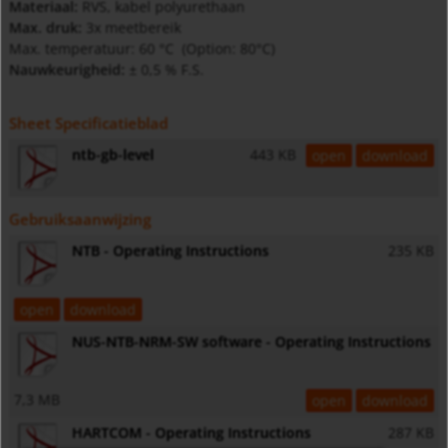
Materiaal:
RVS, kabel polyurethaan
Max. druk:
3x meetbereik
Max. temperatuur: 60 °C (Option: 80°C)
Nauwkeurigheid:
± 0,5 % F.S.
Sheet Specificatieblad
ntb-gb-level
443 KB
open
download
Gebruiksaanwijzing
NTB - Operating Instructions
235 KB
open
download
NUS-NTB-NRM-SW software - Operating Instructions
7,3 MB
open
download
HARTCOM - Operating Instructions
287 KB