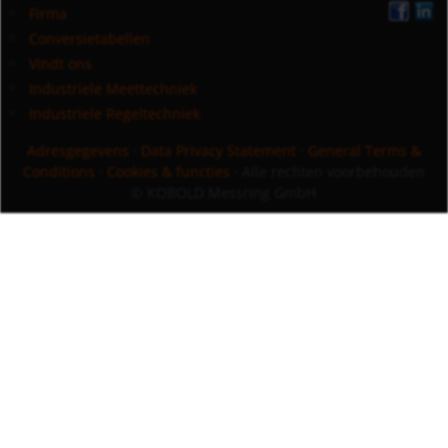
Firma
Conversietabellen
Vindt ons
Industriele Meettechniek
Industriele Regeltechniek
Adresgegevens
·
Data Privacy Statement
·
General Terms &
Conditions
·
Cookies & functies
· Alle rechten voorbehouden
© KOBOLD Messring GmbH