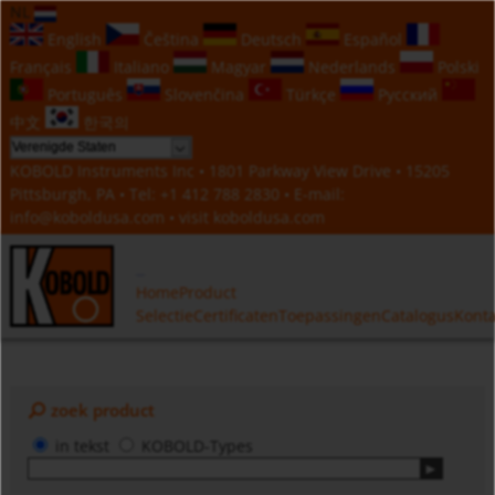
NL
English
Čeština
Deutsch
Español
Français
Italiano
Magyar
Nederlands
Polski
Português
Slovenčina
Türkçe
Русский
中文
한국의
KOBOLD Instruments Inc • 1801 Parkway View Drive • 15205
Pittsburgh, PA • Tel:
+1 412 788 2830
• E-mail:
info@koboldusa.com
• visit
koboldusa.com
Home
Product
Selectie
Certificaten
Toepassingen
Catalogus
Konta
zoek product
in tekst
KOBOLD-Types