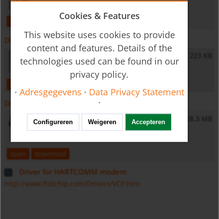
Cookies & Features
open
download
This website uses cookies to provide
Diversen
content and features. Details of the
General Safety Instructions
223 KB
technologies used can be found in our
privacy policy.
open
download
·
Adresgegevens
·
Data Privacy Statement
·
Downloads
NUS-NTB-NRM-SW software
28,3 MB
Configureren
Weigeren
Accepteren
Configuration software
open
download
Driver for HARTCOMM modem
http://www.ftdichip.com/Drivers/VCP.htm