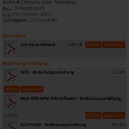
Material:
Edelstahl, Kabel Polyurethan
p
:
3x Messbereich
max
t
:
60°C (Option: +80°C)
max
Genauigkeit:
±0,5 % vom ME
Datenblatt
ntb-de-fuellstand
425 KB
öffnen
speichern
Bedienungsanleitung
NTB - Bedienungsanleitung
225 KB
öffnen
speichern
NUS-NTB-NRM-SW-Software - Bedienungsanleitung
6,9 MB
öffnen
speichern
HARTCOM - Bedienungsanleitung
359 KB