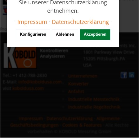
Sie unserer Datenschutzerklärung
entnehmen.
·
Impressum
·
Datenschutzerklärung
·
Produkte nach Schlagwort
Konfigurieren
Ablehnen
Akzeptieren
Messen
KOBOLD Instruments Inc.
Kontrollieren
1801 Parkway View Drive
Analysieren
15205 Pittsburgh,PA
USA
Tel.: +1 412-788-2830
Unternehmen
E-Mail:
info@koboldusa.com
Konverter
visit
koboldusa.com
Anfahrt
Industrielle Messtechnik
Industrielle Regeltechnik
Impressum
·
Datenschutzerklärung
·
Allgemeine
Geschäftsbedingungen
·
Cookies & Features
· Alle Rechte
vorbehalten
© KOBOLD Messring GmbH