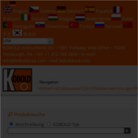
DE
English
Čeština
Deutsch
Español
Français
Italiano
Magyar
Nederlands
Polski
Português
Slovenčina
Türkçe
Русский
中文
한국의
KOBOLD Instruments Inc • 1801 Parkway View Drive • 15205
Pittsburgh, PA • Tel:
+1 412 788 2830
• E-mail:
info@koboldusa.com
• visit
koboldusa.com
Navigation
Home
Produktauswahl
Zertifikate
Anwendungen
P
Produktsuche
Beschreibung
KOBOLD-Typ