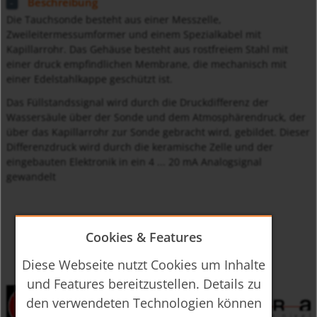
Beschreibung
Die Tauchsonde besteht aus einer Messzelle,
Zweileitermessumformer und einem Spezialkabel mit
Kapillarrohr. Das Gehäuse besteht aus rostfreiem Stahl mit
einer druck empfindlichen Membrane, die mechanisch mit
einer Edelstahlkappe geschützt ist.
Das Füllstandssignal wird durch die Druckdifferenz der
Wassersäule über der Sonde und dem Atmosphärendruck, der
über das Kapillarrohr zur Sonde gebracht wird, gebildet. Dieser
Differenzdruck wird durch die keramische Zelle und der
eingebauten Elektronik in ein 4 ... 20 mA Analogsignal
gewandelt
Cookies & Features
Diese Webseite nutzt Cookies um Inhalte
und Features bereitzustellen. Details zu
den verwendeten Technologien können