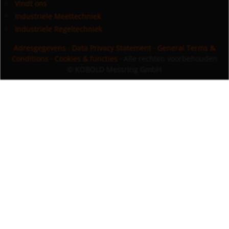
Vindt ons
Industriele Meettechniek
Industriele Regeltechniek
Adresgegevens
·
Data Privacy Statement
·
General Terms &
Conditions
·
Cookies & functies
· Alle rechten voorbehouden
© KOBOLD Messring GmbH