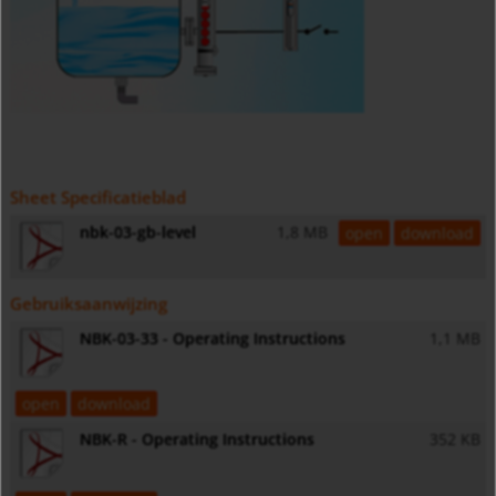
Sheet Specificatieblad
nbk-03-gb-level
1,8 MB
open
download
Gebruiksaanwijzing
NBK-03-33 - Operating Instructions
1,1 MB
open
download
NBK-R - Operating Instructions
352 KB