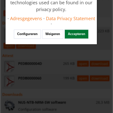
technologies used can be found in our
privacy policy.
open
download
·
Adresgegevens
·
Data Privacy Statement
Diversen
·
General Safety Instructions
223 KB
Configureren
Weigeren
Accepteren
open
download
Attest
PEDB000004D
265 KB
open
download
PEDB0000060
199 KB
open
download
Downloads
NUS-NTB-NRM-SW software
28,3 MB
Configuration software