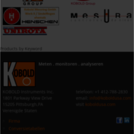
Products by Keyword
Meten . monitoren . analyseren
KOBOLD Instruments Inc.
telefoon: +1 412-788-2830
1801 Parkway View Drive
email:
info@koboldusa.com
15205 Pittsburgh,PA
visit
koboldusa.com
Verenigde Staten
Firma
Conversietabellen