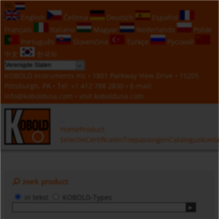
NL
English
Čeština
Deutsch
Español
Français
Italiano
Magyar
Nederlands
Polski
Português
Slovenčina
Türkçe
Русский
中文
한국의
KOBOLD Instruments Inc • 1801 Parkway View Drive • 15205
Pittsburgh, PA • Tel:
+1 412 788 2830
• E-mail:
info@koboldusa.com
• visit
koboldusa.com
Home
Product
Selectie
Certificaten
Toepassingen
Catalogus
Konta
zoek product
in tekst
KOBOLD-Types