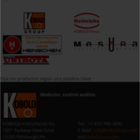
Elija los productos según una palabra clave
Medición, control análisis
KOBOLD Instruments Inc.
Tel.: +1 412-788-2830
1801 Parkway View Drive
E-Mail:
info@koboldusa.com
15205 Pittsburgh,PA
visit
koboldusa.com