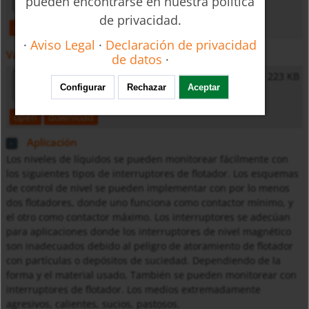
pueden encontrarse en nuestra política
de privacidad.
open
download
·
Aviso Legal
·
Declaración de privacidad
Varios
de datos
·
General Safety Instructions
223 KB
Configurar
Rechazar
Aceptar
open
download
Aplicación
Los niveles de líquidos se pueden monitorear fácilmente con
los siguientes tipos de interruptores de flotador. Los esquemas
de control de nivel se pueden implementar con por lo menos
dos flotadores, donde uno funciona como contactor mínimo, y
el otro como contactor máximo. Los interruptores se adecúan
para aplicaciones donde los interruptores de nivel magnético
son inadecuados debido al peligro de atoramiento de flotador
con partículas o depósitos de suciedad. Dependiendo de la
forma y el material usado, También se pueden monitorear con
interruptores de flotador. Los medios extremadamente
agresivos, calientes, sucios, pastosos.