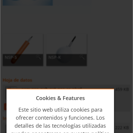
NSP-S
NSP-K
Hoja de datos
nsm-nsp-nab-nst-nse-es-nivel
459 KB
Cookies & Features
open
download
Este sitio web utiliza cookies para
ofrecer contenidos y funciones. Los
Instrucciones de operación
detalles de las tecnologías utilizadas
NSP - Operating Instructions
222 KB