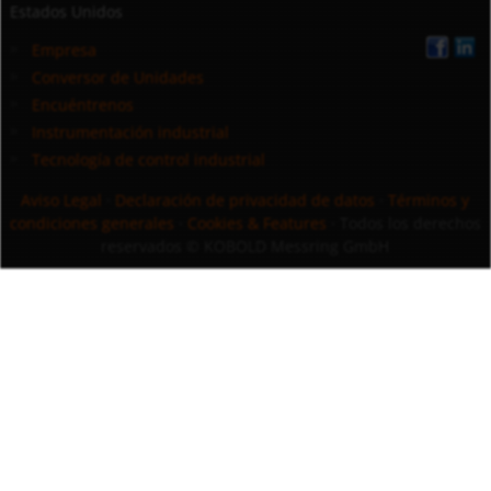
Estados Unidos
Empresa
Conversor de Unidades
Encuéntrenos
Instrumentación industrial
Tecnología de control industrial
Aviso Legal
·
Declaración de privacidad de datos
·
Términos y
condiciones generales
·
Cookies & Features
· Todos los derechos
reservados
© KOBOLD Messring GmbH