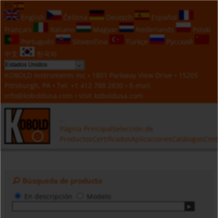
ES
English
Čeština
Deutsch
Español
Français
Italiano
Magyar
Nederlands
Polski
Português
Slovenčina
Türkçe
Русский
中文
한국의
KOBOLD Instruments Inc • 1801 Parkway View Drive • 15205
Pittsburgh, PA • Tel:
+1 412 788 2830
• E-mail:
info@koboldusa.com
• visit
koboldusa.com
Página Principal
Selección de
Productos
Certificados
Aplicaciones
Catálogos
Cont
Búsqueda de producto
En descripción
Modelo