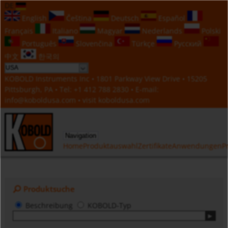
DE
English
Čeština
Deutsch
Español
Français
Italiano
Magyar
Nederlands
Polski
Português
Slovenčina
Türkçe
Русский
中文
한국의
KOBOLD Instruments Inc • 1801 Parkway View Drive • 15205
Pittsburgh, PA • Tel:
+1 412 788 2830
• E-mail:
info@koboldusa.com
• visit
koboldusa.com
Navigation
Home
Produktauswahl
Zertifikate
Anwendungen
P
Produktsuche
Beschreibung
KOBOLD-Typ