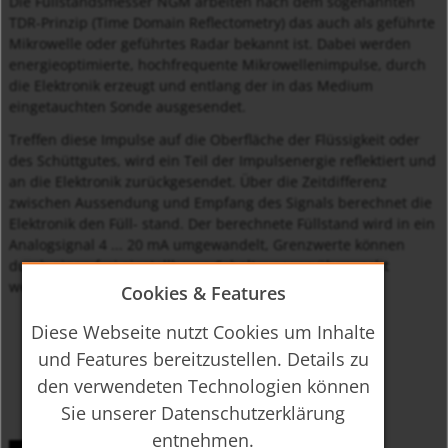
Die Füllstandsmesser NGM arbeiten nach dem sogenannten
TDR-Prinzip (Time Domain Reflectometry) das auch als geführte
Mikrowelle oder geführtes Radar bekannt ist. Dabei werden
energieoptimierte, hochfrequente Mikrowellenimpulse, durch
die Elektronik erzeugt und entlang der in das Medium
eingetauchten Sonde ausgesendet.
Treffen diese Impulse auf die Oberfläche der Flüssigkeit oder
des Schüttgutes, wird ein Teil der Impulsenergie reflektiert und
an die Elektronik zurückgesendet. Über die Zeitdifferenz
zwischen Aussendung und Empfang des Signals berechnet die
Elektronik den Füll- stand. Der berechnete Füllstand wird in ein
Analogsignal 4 ... 20 mA umgewandelt, Grenzwerte können
durch einen frei einstellbaren Schaltausgang überwacht
werden.
Cookies & Features
Diese Webseite nutzt Cookies um Inhalte
und Features bereitzustellen. Details zu
den verwendeten Technologien können
Sie unserer Datenschutzerklärung
entnehmen.