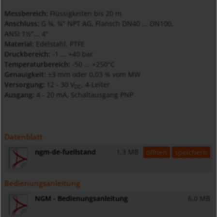
Messbereich:
Flüssigkeiten bis 20 m
Anschluss:
G ¾, ¾" NPT AG, Flansch DN40 ... DN100,
ANSI 1½"... 4"
Material:
Edelstahl, PTFE
Druckbereich:
-1 ... +40 bar
Temperaturbereich:
-50 ... +250°C
Genauigkeit:
±3 mm oder 0,03 % vom MW
Versorgung:
12 - 30
V
, 4-Leiter
DC
Ausgang:
4 - 20 mA, Schaltausgang PNP
Datenblatt
ngm-de-fuellstand
1,3 MB
öffnen
speichern
Bedienungsanleitung
NGM - Bedienungsanleitung
6,0 MB