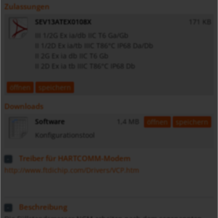
Zulassungen
SEV13ATEX0108X
171 KB
III 1/2G Ex ia/db IIC T6 Ga/Gb
II 1/2D Ex ia/tb IIIC T86°C IP68 Da/Db
II 2G Ex ia db IIC T6 Gb
II 2D Ex ia tb IIIC T86°C IP68 Db
öffnen
speichern
Downloads
Software
1,4 MB
öffnen
speichern
Konfigurationstool
Treiber für HARTCOMM-Modem
http://www.ftdichip.com/Drivers/VCP.htm
Beschreibung