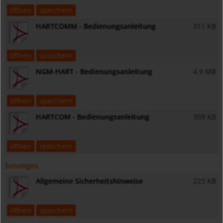
öffnen
speichern
HARTCOMM - Bedienungsanleitung
311 KB
öffnen
speichern
NGM-HART - Bedienungsanleitung
4,9 MB
öffnen
speichern
HARTCOM - Bedienungsanleitung
359 KB
öffnen
speichern
Sonstiges
Allgemeine Sicherheitshinweise
223 KB
öffnen
speichern