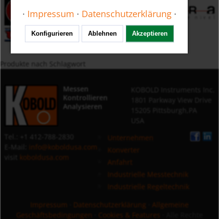
·
Impressum
·
Datenschutzerklärung
·
Konfigurieren
Ablehnen
Akzeptieren
Produkte nach Schlagwort
Messen
KOBOLD Instruments Inc.
Kontrollieren
1801 Parkway View Drive
Analysieren
15205 Pittsburgh,PA
USA
Tel.: +1 412-788-2830
Unternehmen
E-Mail:
info@koboldusa.com
Konverter
visit
koboldusa.com
Anfahrt
Industrielle Messtechnik
Industrielle Regeltechnik
Impressum
·
Datenschutzerklärung
·
Allgemeine
Geschäftsbedingungen
·
Cookies & Features
· Alle Rechte