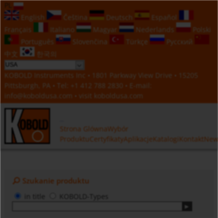
PL
English
Čeština
Deutsch
Español
Français
Italiano
Magyar
Nederlands
Polski
Português
Slovenčina
Türkçe
Русский
中文
한국의
KOBOLD Instruments Inc • 1801 Parkway View Drive • 15205
Pittsburgh, PA • Tel:
+1 412 788 2830
• E-mail:
info@koboldusa.com
• visit
koboldusa.com
Strona Glówna
Wybór
Produktu
Certyfikaty
Aplikacje
Katalogi
Kontakt
New
Szukanie produktu
in title
KOBOLD-Types