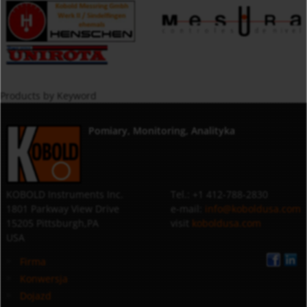
Products by Keyword
Pomiary, Monitoring, Analityka
KOBOLD Instruments Inc.
Tel.: +1 412-788-2830
1801 Parkway View Drive
e-mail:
info@koboldusa.com
15205 Pittsburgh,PA
visit
koboldusa.com
USA
Firma
Konwersja
Dojazd