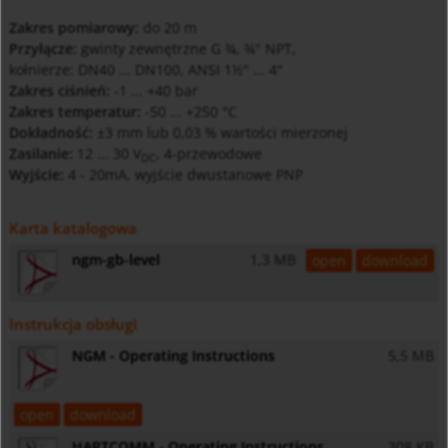
Zakres pomiarowy:
do 20 m
Przyłącze:
gwinty zewnętrzne G ¾, ¾" NPT,
kołnierze: DN40 ... DN100, ANSI 1½" ... 4"
Zakres ciśnień:
-1 ... +40 bar
Zakres temperatur:
-50 ... +250 °C
Dokładność:
±3 mm lub 0,03 % wartości mierzonej
Zasilanie:
12 ... 30 V
, 4-przewodowe
DC
Wyjście:
4 - 20mA, wyjście dwustanowe PNP
Karta katalogowa
ngm-gb-level
1,3 MB
open
download
Instrukcja obsługi
NGM - Operating Instructions
5,5 MB
open
download
HARTCOMM - Operating Instructions
308 KB