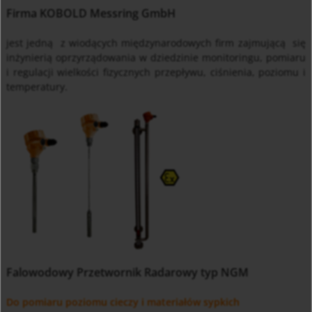
Firma KOBOLD Messring GmbH
jest jedną z wiodących międzynarodowych firm zajmującą si
ę
in
ż
ynierią oprzyrządowania w dziedzinie monitoringu, pomiaru
i regulacji wielko
ś
ci fizycznych przepływu, ci
ś
nienia, poziomu i
temperatury.
Falowodowy Przetwornik Radarowy typ NGM
Do pomiaru poziomu cieczy i materiałów sypkich