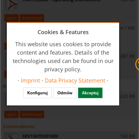
open
download
NGM-HART - Operating Instructions
4,7 MB
Cookies & Features
This website uses cookies to provide
open
download
content and features. Details of the
HARTCOM - Operating Instructions
287 KB
technologies used can be found in our
privacy policy.
open
download
·
Imprint
·
Data Privacy Statement
·
Różnorodne
Konfiguruj
Odmów
Akceptuj
General Safety Instructions
223 KB
open
download
Zatwierdzenia
SEV13ATEX0108X
163 KB