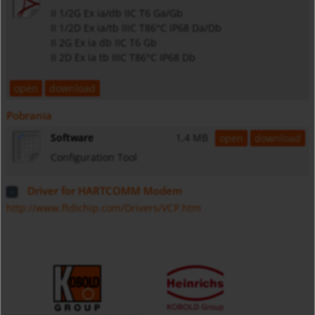
II 1/2G Ex ia/db IIC T6 Ga/Gb
II 1/2D Ex ia/tb IIIC T86°C IP68 Da/Db
II 2G Ex ia db IIC T6 Gb
II 2D Ex ia tb IIIC T86°C IP68 Db
open
download
Pobrania
Software
1,4 MB
open
download
Configuration Tool
Driver for HARTCOMM Modem
http://www.ftdichip.com/Drivers/VCP.htm