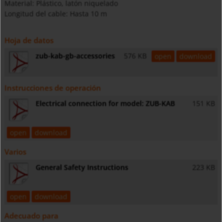
Material: Plástico, latón niquelado
Longitud del cable: Hasta 10 m
Hoja de datos
zub-kab-gb-accessories
576 KB
open
download
Instrucciones de operación
Electrical connection for model: ZUB-KAB
151 KB
open
download
Varios
General Safety Instructions
223 KB
open
download
Adecuado para