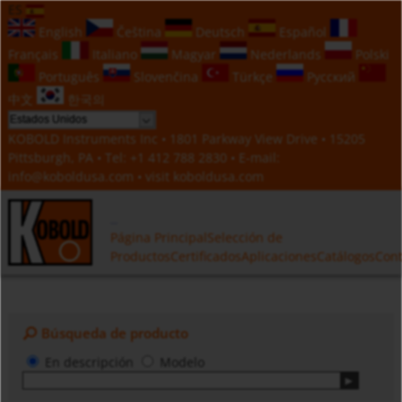
ES
English
Čeština
Deutsch
Español
Français
Italiano
Magyar
Nederlands
Polski
Português
Slovenčina
Türkçe
Русский
中文
한국의
KOBOLD Instruments Inc • 1801 Parkway View Drive • 15205
Pittsburgh, PA • Tel:
+1 412 788 2830
• E-mail:
info@koboldusa.com
• visit
koboldusa.com
Página Principal
Selección de
Productos
Certificados
Aplicaciones
Catálogos
Cont
Búsqueda de producto
En descripción
Modelo