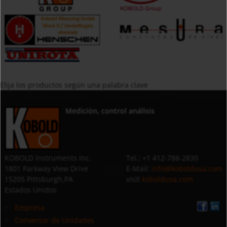
Elija los productos según una palabra clave
Medición, control análisis
KOBOLD Instruments Inc.
Tel.: +1 412-788-2830
1801 Parkway View Drive
E-Mail:
info@koboldusa.com
15205 Pittsburgh,PA
visit
koboldusa.com
Estados Unidos
Empresa
Conversor de Unidades