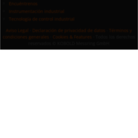
Encuéntrenos
Instrumentación industrial
Tecnología de control industrial
Aviso Legal
·
Declaración de privacidad de datos
·
Términos y
condiciones generales
·
Cookies & Features
· Todos los derechos
reservados
© KOBOLD Messring GmbH