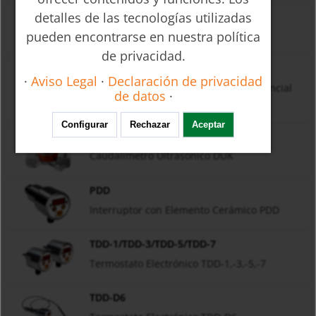
DRG
detalles de las tecnologías utilizadas
Caudalímetro de Paleta Rotativa DRG
pueden encontrarse en nuestra política
de privacidad.
RCD
·
Aviso Legal
·
Declaración de privacidad
Medidor de Caudal por Presión Diferencial
de datos
·
RCD
Configurar
Rechazar
Aceptar
DUK
Caudalímetro Ultrasónico DUK
PDD
Interruptor con Elemento Cerámico PDD
TDD-1/TDD-3/TDD-5/TDD-7
Termostato Electrónico TDD-1,-3,-5,-7
TDD-D6