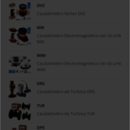
DVZ
Caudalímetro Vortex DVZ
MIK
Caudalímetro Electromagnético con IO-Link
MIK
MIM
Caudalímetro Electromagnético con IO-Link
MIM
DRS
Caudalímetro de Turbina DRS
TUR
Caudalímetro de Turbina TUR
DPE