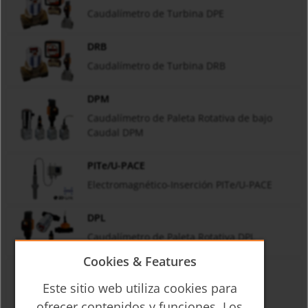
Caudalímetro de Turbina DPE
DRB
Caudalímetro de Turbina DRB
DPM
Caudalímetro de Paleta Rotativa de bajo
Caudal DPM
PITe/U-PACE
Electromagnético-Inserción PITe/U-PACE
DPL
Caudalímetro de Paleta Rotativa DPL
Cookies & Features
DRH
Este sitio web utiliza cookies para
Caudalímetro de Paleta Rotativa DRH
ofrecer contenidos y funciones. Los